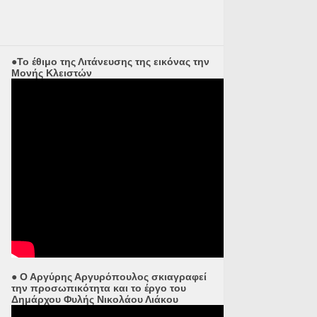
●Το έθιμο της Λιτάνευσης της εικόνας την
Μονής Κλειστών
● Ο Αργύρης Αργυρόπουλος σκιαγραφεί
την προσωπικότητα και το έργο του
Δημάρχου Φυλής Νικολάου Λιάκου