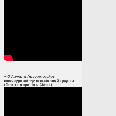
●
O Αργύρης Αργυρόπουλος
εικονογραφεί την ιστορία του Ζεφυρίου
(δείτε το παρακάτω βίντεο)