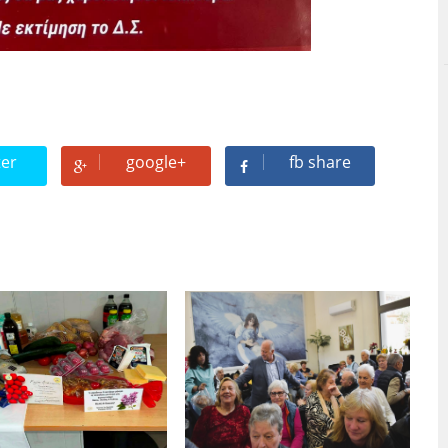
ter
google+
fb share