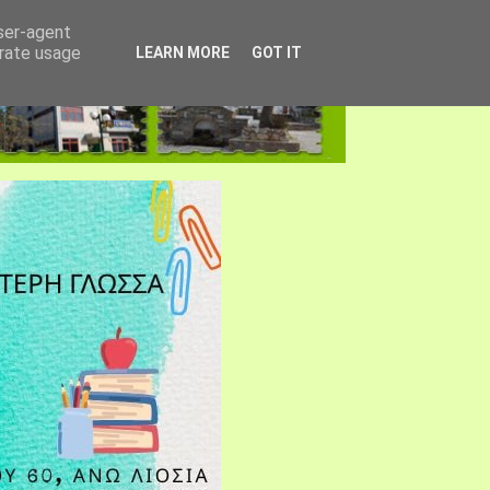
user-agent
erate usage
LEARN MORE
GOT IT