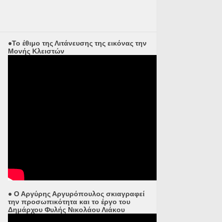
●Το έθιμο της Λιτάνευσης της εικόνας την
Μονής Κλειστών
● Ο Αργύρης Αργυρόπουλος σκιαγραφεί
την προσωπικότητα και το έργο του
Δημάρχου Φυλής Νικολάου Λιάκου