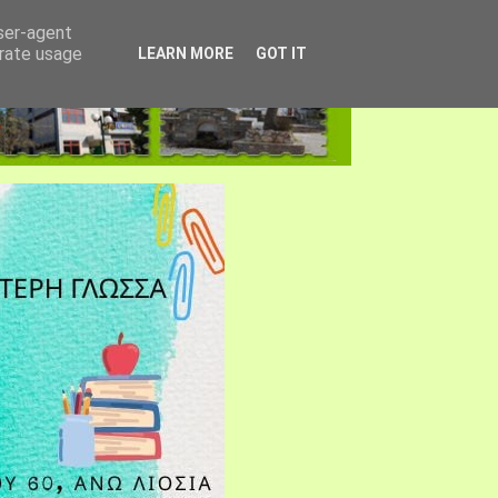
user-agent
erate usage
LEARN MORE
GOT IT