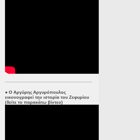
●
O Αργύρης Αργυρόπουλος
εικονογραφεί την ιστορία του Ζεφυρίου
(δείτε το παρακάτω βίντεο)