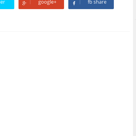
ter
google+
fb share