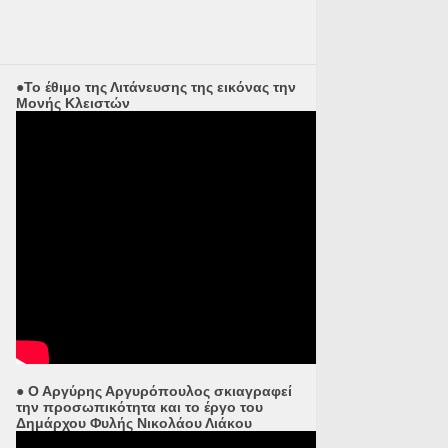
●Το έθιμο της Λιτάνευσης της εικόνας την
Μονής Κλειστών
● Ο Αργύρης Αργυρόπουλος σκιαγραφεί
την προσωπικότητα και το έργο του
Δημάρχου Φυλής Νικολάου Λιάκου