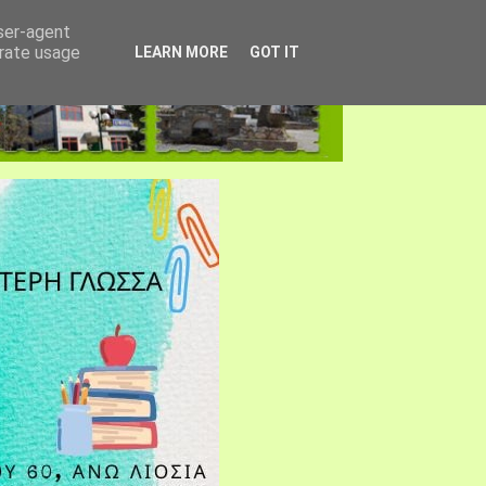
user-agent
erate usage
LEARN MORE
GOT IT