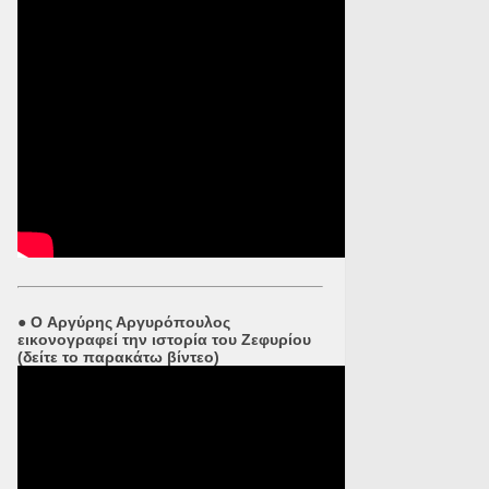
●
O Αργύρης Αργυρόπουλος
εικονογραφεί την ιστορία του Ζεφυρίου
(δείτε το παρακάτω βίντεο)