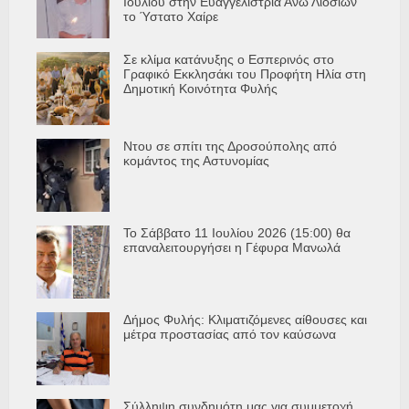
Ιουλίου στην Ευαγγελίστρια Άνω Λιοσίων
το Ύστατο Χαίρε
Σε κλίμα κατάνυξης ο Εσπερινός στο
Γραφικό Εκκλησάκι του Προφήτη Ηλία στη
Δημοτική Κοινότητα Φυλής
Ντου σε σπίτι της Δροσούπολης από
κομάντος της Αστυνομίας
Το Σάββατο 11 Ιουλίου 2026 (15:00) θα
επαναλειτουργήσει η Γέφυρα Μανωλά
Δήμος Φυλής: Κλιματιζόμενες αίθουσες και
μέτρα προστασίας από τον καύσωνα
Σύλληψη συνδημότη μας για συμμετοχή