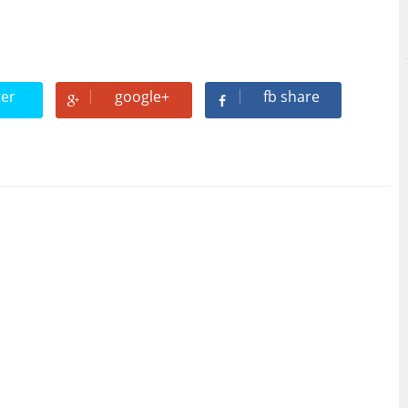
ter
google+
fb share