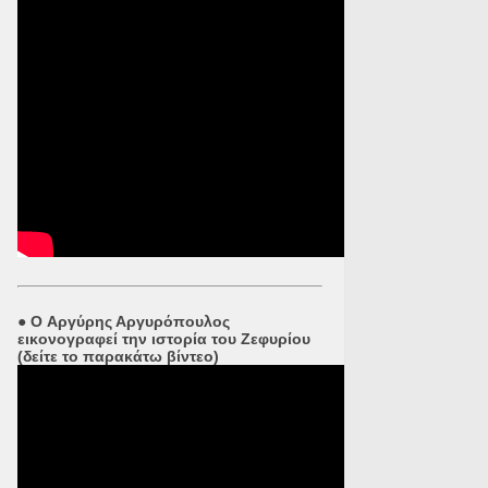
●
O Αργύρης Αργυρόπουλος
εικονογραφεί την ιστορία του Ζεφυρίου
(δείτε το παρακάτω βίντεο)