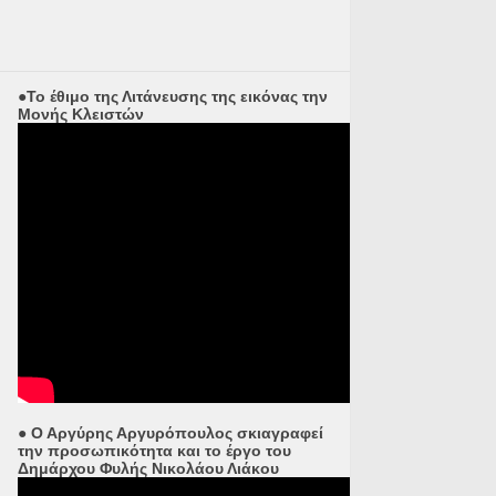
●Το έθιμο της Λιτάνευσης της εικόνας την
Μονής Κλειστών
● Ο Αργύρης Αργυρόπουλος σκιαγραφεί
την προσωπικότητα και το έργο του
Δημάρχου Φυλής Νικολάου Λιάκου