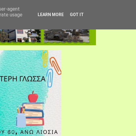
user-agent
erate usage
LEARN MORE
GOT IT