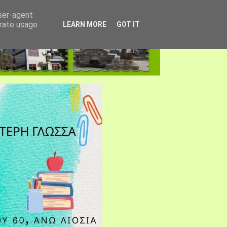
user-agent
erate usage
LEARN MORE
GOT IT