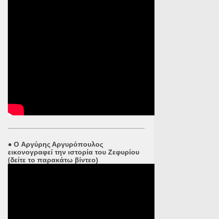
●
O Αργύρης Αργυρόπουλος
εικονογραφεί την ιστορία του Ζεφυρίου
(δείτε το παρακάτω βίντεο)