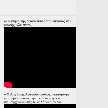
●Το έθιμο της Λιτάνευσης της εικόνας την
Μονής Κλειστών
● Ο Αργύρης Αργυρόπουλος σκιαγραφεί
την προσωπικότητα και το έργο του
Δημάρχου Φυλής Νικολάου Λιάκου