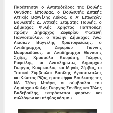
Παρέστησαν ο Αντιπρόεδρος της Βουλής
Θανάσης Μπούρας, ο Βουλευτής Δυτικής
Αττικής Βαγγέλης Λιάκος, ο Α’ Επιλαχών
Βουλευτής Δ. Αττικής Σταμάτης Πουλής, ο
Δήμαρχος Φυλής Χρήστος Παππούς,η
πρώην Δήμαρχος Ζεφυρίου Φωτεινή
Γιαννοπούλου, ο πρώην Δήμαρχος Άνω
Λιοσίων Βαγγέλης Χριστοφυλάκης, ο
Αντιδήμαρχος Ζεφυρίου Γιάννης
Μαυροειδάκος, οι Αντιδήμαρχοι Θανάσης
Σχίζας, Χρυσούλα Κουράση, Γιώργος
Ραφτέλης, οι Αναπληρωτές Δημάρχου
Γιώργος Κούρκουλος και Μηνάς Ζέρβας, οι
Τοπικοί Σύμβουλοι Βασίλης Αγιασσωτέλης
και Κώστας Ρίζος, η υποψήφια Βουλευτής της
ΝΔ Τζένη Μπάρα, οι σύμβουλοι του
Δημάρχου Φυλής Γιώργος Σονίδης και Τόλης
Βαδεβούλης, εκπρόσωποι φορέων και
συλλόγων και πλήθος κόσμου.