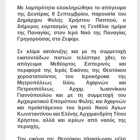
Με λαμπρότητα ολοκληρώθηκε το απόγευμα
της Δευτέρας 8 Σεπτεμβρίου, παρουσία του
Δημάρχου Φυλής Χρήστου Παππού, ο
διήμερος εορτασμός για τη Γενέθλιο ημέρα
της Παναγίας, στον Ιερό Ναό της Παναγίας
Γρηγορούσας στο Ζεφύρι.
Σε κλίμα κατάνυξης και με τη συμμετοχή
εκατοντάδων πιστών τελέστηκε χθες το
απόγευμα Μεθέορτος Εσπερινός και
περιφορά της Ιεράς Εικόνος της Θεοτόκου
χοροστατούντος του Ιεροκήρυκα της
Μητροπόλεως Ιλίου, Αχαρνών και
Πετρουπόλεως Αρχιμ. Ιωαννίκιου
Γιαννόπουλου και με τη συμμετοχή του
Αρχιερατικού Επιτρόπου Φυλής και Αχαρνών
και προϊστάμενου του Ιερού Ναού Αγίων
Κωνσταντίνου και Ελένης Αρχιμανδρίτη Τίτου
Χρήστου, αλλά και ιερέων από ναούς της
περιοχής.
Την εικόνα της Θεοτόκου πλαισίωναν μέλη