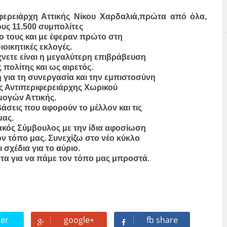
ερειάρχη Αττικής Νίκου Χαρδαλιά,πρώτα από όλα,
υς 11.500 συμπολίτες
φο τους και με έφεραν πρώτο στη
ιοικητικές εκλογές.
νετε είναι η μεγαλύτερη επιβράβευση
πολίτης και ως αιρετός.
 για τη συνεργασία και την εμπιστοσύνη
ως Αντιπεριφερειάρχης Χωρικού
ογών Αττικής.
σεις που αφορούν το μέλλον και τις
μας.
ακός Σύμβουλος με την ίδια αφοσίωση
ον τόπο μας. Συνεχίζω στο νέο κύκλο
 σχέδια για το αύριο.
ατα για να πάμε τον τόπο μας μπροστά.
ter
google+
fb share