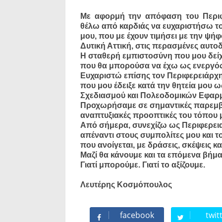
Με αφορμή την απόφαση του Περιφ
θέλω από καρδιάς να ευχαριστήσω το
μου, που με έχουν τιμήσει με την ψή
Δυτική Αττική, στις περασμένες αυτοδ
Η σταθερή εμπιστοσύνη που μου δείχ
που θα μπορούσα να έχω ως ενεργός 
Ευχαριστώ επίσης τον Περιφερειάρχη
που μου έδειξε κατά την θητεία μου 
Σχεδιασμού και Πολεοδομικών Εφαρμ
Προχωρήσαμε σε σημαντικές παρεμβά
αναπτυξιακές προοπτικές του τόπου 
Από σήμερα, συνεχίζω ως Περιφερει
απέναντι στους συμπολίτες μου και τ
που ανοίγεται, με δράσεις, σκέψεις και
Μαζί θα κάνουμε και τα επόμενα βήμ
Γιατί μπορούμε. Γιατί το αξίζουμε.
Λευτέρης Κοσμόπουλος
facebook
twit