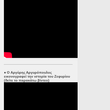
●
O Αργύρης Αργυρόπουλος
εικονογραφεί την ιστορία του Ζεφυρίου
(δείτε το παρακάτω βίντεο)