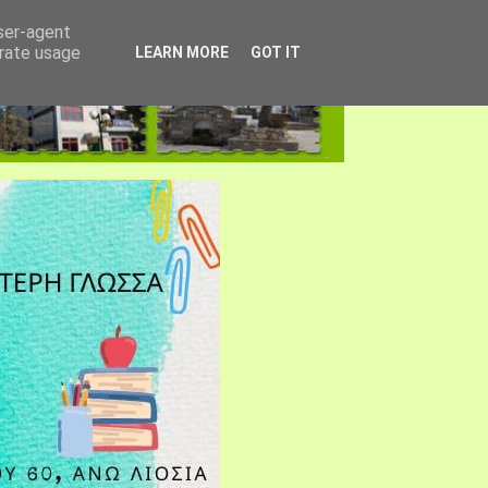
user-agent
erate usage
LEARN MORE
GOT IT