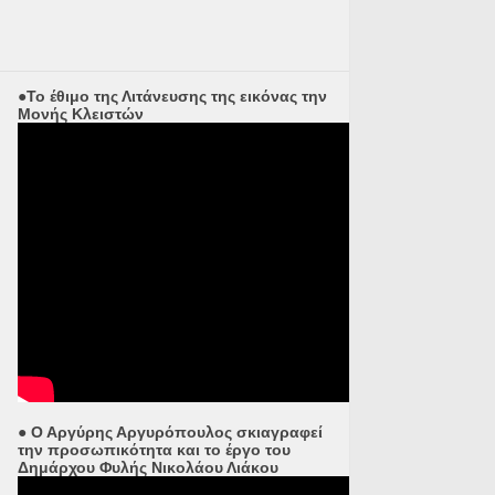
●Το έθιμο της Λιτάνευσης της εικόνας την
Μονής Κλειστών
● Ο Αργύρης Αργυρόπουλος σκιαγραφεί
την προσωπικότητα και το έργο του
Δημάρχου Φυλής Νικολάου Λιάκου