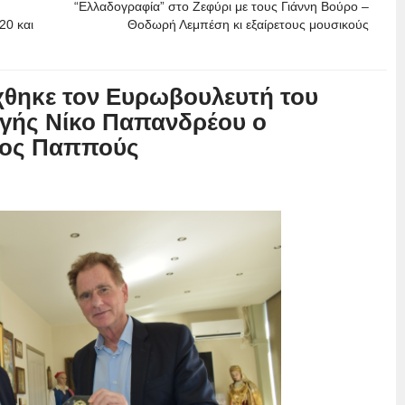
“Ελλαδογραφία” στο Ζεφύρι με τους Γιάννη Βούρο –
20 και
Θοδωρή Λεμπέση κι εξαίρετους μουσικούς
χθηκε τον Ευρωβουλευτή του
γής Νίκο Παπανδρέου ο
τος Παππούς