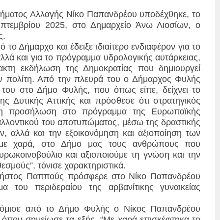
ήματος Αλλαγής Νίκο Παπανδρέου υποδέχθηκε, το
πτεμβρίου 2025, στο Δημαρχείο Άνω Λιοσίων, ο
ς.
ο Δήμαρχο και έδειξε ιδιαίτερο ενδιαφέρον για το
λλά και για το πρόγραμμα υδρολογικής αυτάρκειας,
πρακτη εκδήλωση της Δημοκρατίας που δημιουργεί
ον πολίτη. Από την πλευρά του ο Δήμαρχος Φυλής
 του στο Δήμο Φυλής, που όπως είπε, δείχνει το
της Δυτικής Αττικής και πρόσθεσε ότι στρατηγικός
 η προσήλωση στο πρόγραμμα της Ευρωπαϊκής
αλλοντικού του αποτυπώματος, μέσω της δραστικής
, αλλά και την εξοικονόμηση και αξιοποίηση των
, με χαρά, στο Δήμο μας τους ανθρώπους που
ωκοινοβούλιο και αξιοποιούμε τη γνώση και την
εσμούς”, τόνισε χαρακτηριστικά.
ρήστος Παππούς πρόσφερε στο Νίκο Παπανδρέου
α του περιδεραίου της αρβανίτικης γυναικείας
κόμισε από το Δήμο Φυλής ο Νίκος Παπανδρέου
 όπου σημείωσε τα εξής. “Με χαρά επισκέφτηκα το