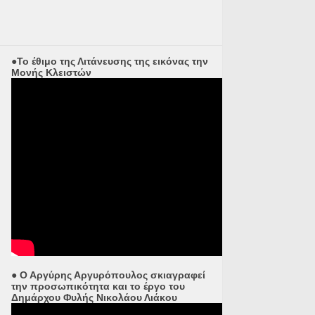
●Το έθιμο της Λιτάνευσης της εικόνας την
Μονής Κλειστών
● Ο Αργύρης Αργυρόπουλος σκιαγραφεί
την προσωπικότητα και το έργο του
Δημάρχου Φυλής Νικολάου Λιάκου