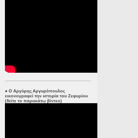
●
O Αργύρης Αργυρόπουλος
εικονογραφεί την ιστορία του Ζεφυρίου
(δείτε το παρακάτω βίντεο)