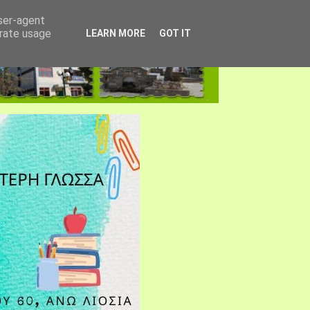
user-agent
erate usage
LEARN MORE
GOT IT