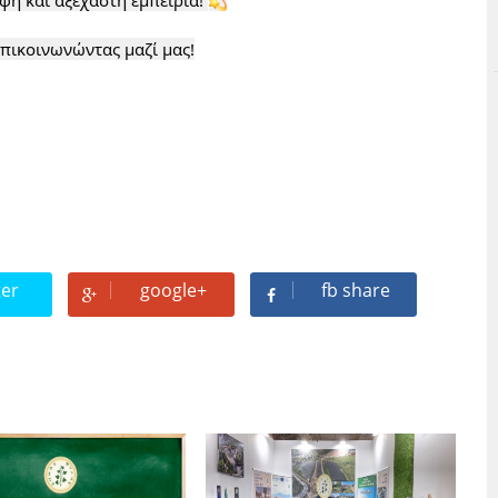
πικοινωνώντας μαζί μας!

ter
google+
fb share