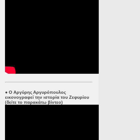
●
O Αργύρης Αργυρόπουλος
εικονογραφεί την ιστορία του Ζεφυρίου
(δείτε το παρακάτω βίντεο)