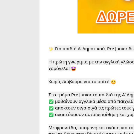
 Για παιδιά Α' Δημοτικού, Pre Junior δ
Η πρώτη γνωριμία με την αγγλική γλώσσα
χαμόγελα! 
Χωρίς διάβασμα για το σπίτι! 
 αναπτύσσουν αυτοπεποίθηση και χαρά
Με φροντίδα, υπομονή και αγάπη για το π
πρώτο βήμα στην ξένη γλώσσα μια όμορφ