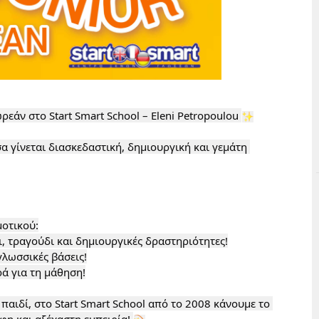
ωρεάν στο Start Smart School – Eleni Petropoulou 
 γίνεται διασκεδαστική, δημιουργική και γεμάτη 
 για τη μάθηση!

αιδί, στο Start Smart School από το 2008 κάνουμε το 
η και αξέχαστη εμπειρία! 