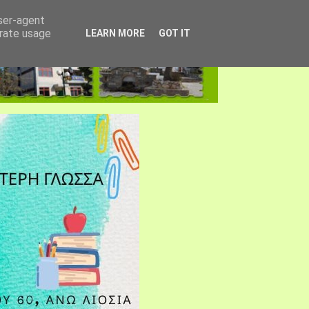
user-agent
erate usage
LEARN MORE
GOT IT