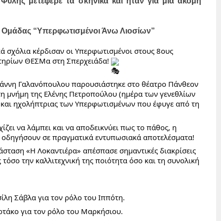
 Φυλής μετέφερε τα σκηνικά και ήταν για μια ακόμη
ς Ομάδας “Υπερφωτισμένοι Άνω Λιοσίων”
κά σχόλια κέρδισαν οι Υπερφωτισμένοι στους 8ους
τηρίων ΘΕΣΜα στη Σπερχειάδα!
Γιάννη Γαλανόπουλου παρουσιάστηκε στο θέατρο Πάνθεον
τη μνήμη της Ελένης Πετροπούλου (ημέρα των γενεθλίων
υ και ηχολήπτριας των Υπερφωτισμένων που έφυγε από τη
ζει να λάμπει και να αποδεικνύει πως το πάθος, η
α οδηγήσουν σε πραγματικά εντυπωσιακά αποτελέσματα!
άσταση «Η Λοκαντιέρα» απέσπασε σημαντικές διακρίσεις
τόσο την καλλιτεχνική της ποιότητα όσο και τη συνολική
λη Σάβλα για τον ρόλο του Ιππότη.
τάκο για τον ρόλο του Μαρκήσιου.