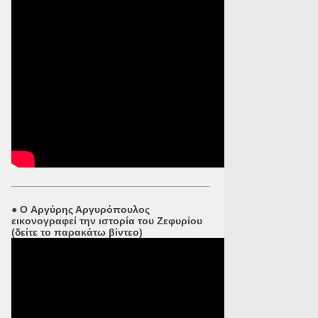
●
O Αργύρης Αργυρόπουλος
εικονογραφεί την ιστορία του Ζεφυρίου
(δείτε το παρακάτω βίντεο)