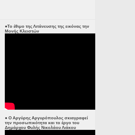
●Το έθιμο της Λιτάνευσης της εικόνας την
Μονής Κλειστών
● Ο Αργύρης Αργυρόπουλος σκιαγραφεί
την προσωπικότητα και το έργο του
Δημάρχου Φυλής Νικολάου Λιάκου