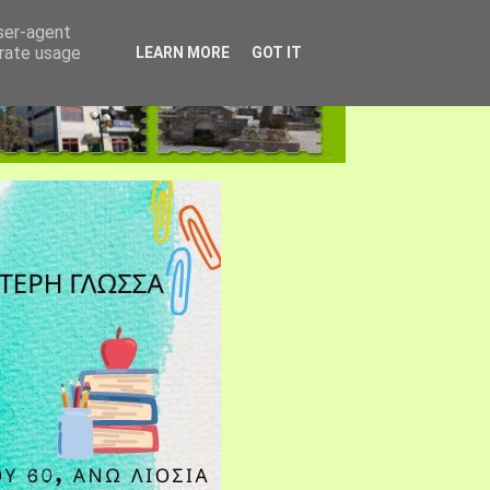
user-agent
erate usage
LEARN MORE
GOT IT