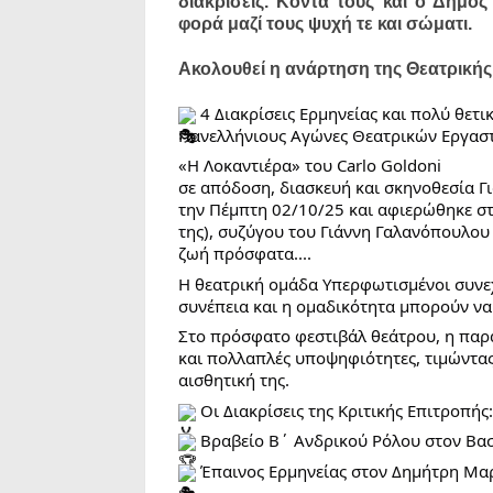
διακρίσεις. Κοντά τους και ο Δήμος
φορά μαζί τους ψυχή τε και σώματι.
Ακολουθεί η ανάρτηση της Θεατρική
4 Διακρίσεις Ερμηνείας και πολύ θετι
Πανελλήνιους Αγώνες Θεατρικών Εργασ
«Η
Λοκαντιέρα» του Carlo Goldoni
σε απόδοση, διασκευή και σκηνοθεσία 
την Πέμπτη 02/10/25 και αφιερώθηκε σ
της), συζύγου του Γιάννη Γαλανόπουλο
ζωή πρόσφατα....
Η θεατρική ομάδα Υπερφωτισμένοι συνεχί
συνέπεια και η ομαδικότητα μπορούν ν
Στο πρόσφατο φεστιβάλ θεάτρου, η παρ
και πολλαπλές υποψηφιότητες, τιμώντας 
αισθητική της.
Οι Διακρίσεις της Κριτικής Επιτροπής:
Βραβείο Β΄ Ανδρικού Ρόλου στον Βασί
Έπαινος Ερμηνείας στον Δημήτρη Μαρ