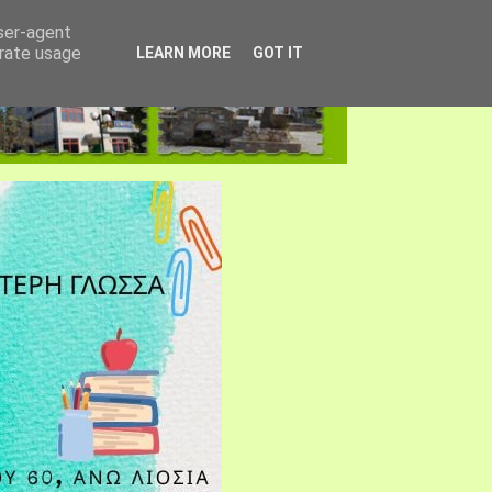
user-agent
erate usage
LEARN MORE
GOT IT