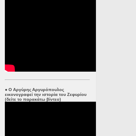
●
O Αργύρης Αργυρόπουλος
εικονογραφεί την ιστορία του Ζεφυρίου
(δείτε το παρακάτω βίντεο)