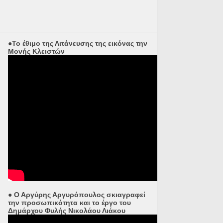
●Το έθιμο της Λιτάνευσης της εικόνας την
Μονής Κλειστών
● Ο Αργύρης Αργυρόπουλος σκιαγραφεί
την προσωπικότητα και το έργο του
Δημάρχου Φυλής Νικολάου Λιάκου