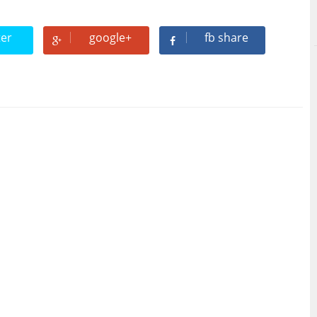
ter
google+
fb share