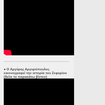
●
O Αργύρης Αργυρόπουλος
εικονογραφεί την ιστορία του Ζεφυρίου
(δείτε το παρακάτω βίντεο)