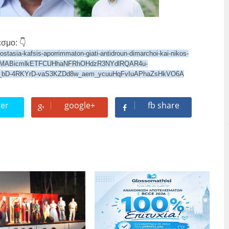
σμο: 👇
ostasia-kafsis-aporrimmaton-giati-antidroun-dimarchoi-kai-nikos-
bQIxMABicmlkETFCUHhaNFRhOHdzR3NYdlRQAR4u-
bD-4RKYrD-vaS3KZDd8w_aem_ycuuHqFvIuAPhaZsHkVO6A
ter
google+
fb share