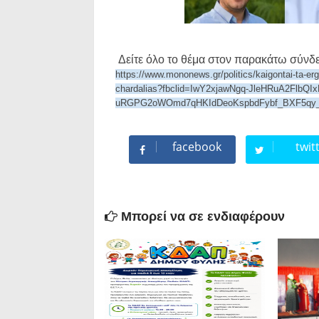
Δείτε όλο το θέμα στον παρακάτω σύνδε
https://www.mononews.gr/politics/kaigontai-ta-erg
chardalias?fbclid=IwY2xjawNgq-JleHRuA2Fl
uRGPG2oWOmd7qHKIdDeoKspbdFybf_BXF5qy_
facebook
twit
Μπορεί να σε ενδιαφέρουν