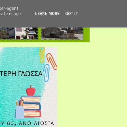
user-agent
erate usage
LEARN MORE
GOT IT