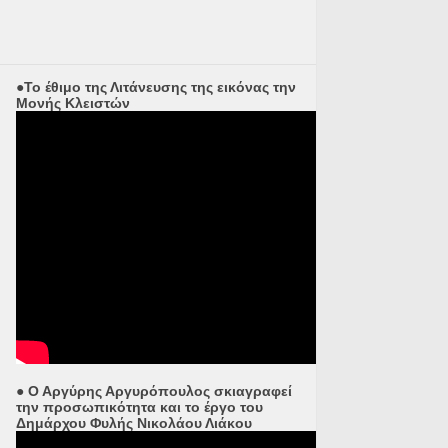
●Το έθιμο της Λιτάνευσης της εικόνας την
Μονής Κλειστών
● Ο Αργύρης Αργυρόπουλος σκιαγραφεί
την προσωπικότητα και το έργο του
Δημάρχου Φυλής Νικολάου Λιάκου