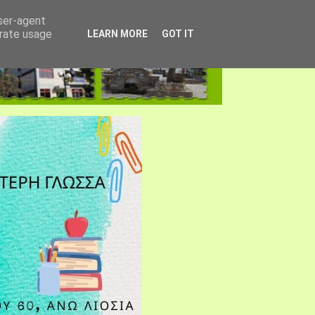
user-agent
erate usage
LEARN MORE
GOT IT