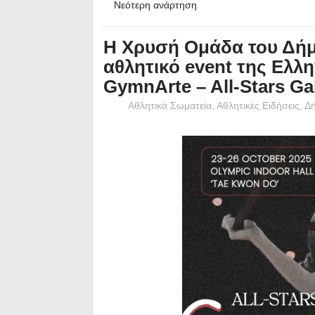
Νεότερη ανάρτηση
H Χρυσή Ομάδα του Δή
αθλητικό event της Ελλ
GymnArte – All-Stars Ga
Αθλητικά Σωματεία
,
Αθλητικές Ειδήσεις
,
Δ