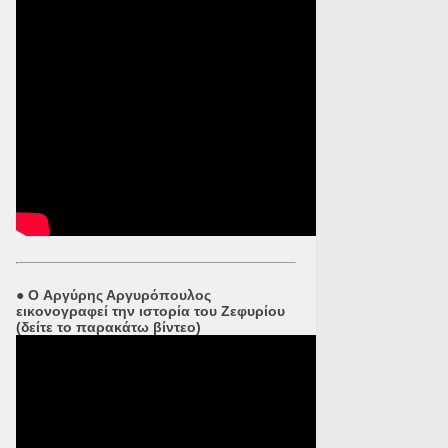
●
O Αργύρης Αργυρόπουλος
εικονογραφεί την ιστορία του Ζεφυρίου
(δείτε το παρακάτω βίντεο)