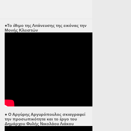
●Το έθιμο της Λιτάνευσης της εικόνας την
Μονής Κλειστών
● Ο Αργύρης Αργυρόπουλος σκιαγραφεί
την προσωπικότητα και το έργο του
Δημάρχου Φυλής Νικολάου Λιάκου