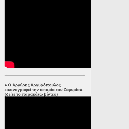
●
O Αργύρης Αργυρόπουλος
εικονογραφεί την ιστορία του Ζεφυρίου
(δείτε το παρακάτω βίντεο)