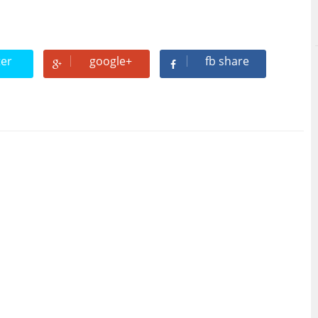
ter
google+
fb share