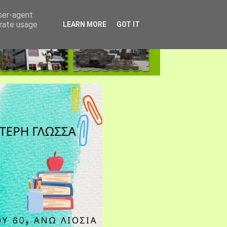
user-agent
erate usage
LEARN MORE
GOT IT