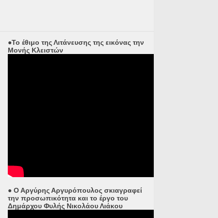
●Το έθιμο της Λιτάνευσης της εικόνας την
Μονής Κλειστών
● Ο Αργύρης Αργυρόπουλος σκιαγραφεί
την προσωπικότητα και το έργο του
Δημάρχου Φυλής Νικολάου Λιάκου