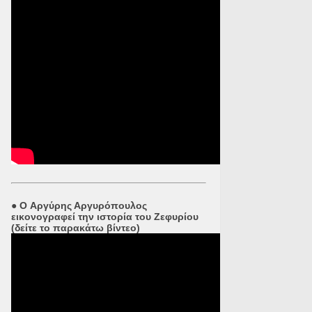
●
O Αργύρης Αργυρόπουλος
εικονογραφεί την ιστορία του Ζεφυρίου
(δείτε το παρακάτω βίντεο)