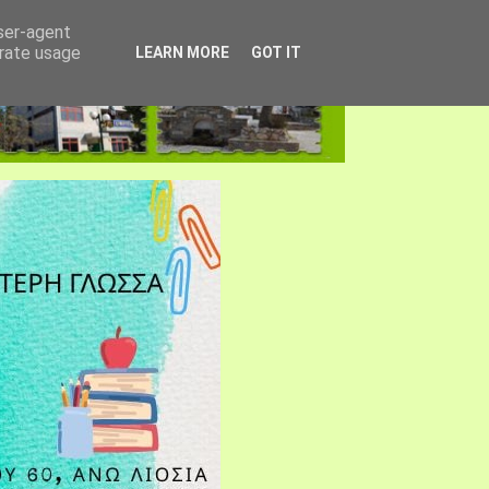
user-agent
erate usage
LEARN MORE
GOT IT