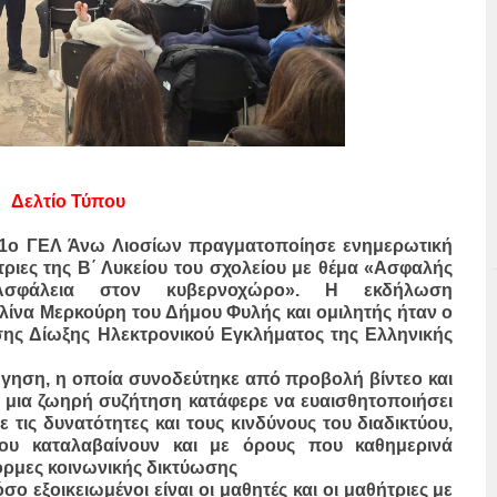
Δελτίο Τύπου
ο 1ο ΓΕΛ Άνω Λιοσίων πραγματοποίησε ενημερωτική
τριες της Β΄ Λυκείου του σχολείου με θέμα «Ασφαλής
Ασφάλεια στον κυβερνοχώρο». Η εκδήλωση
ίνα Μερκούρη του Δήμου Φυλής και ομιλητής ήταν ο
νσης Δίωξης Ηλεκτρονικού Εγκλήματος της Ελληνικής
ήγηση, η οποία συνοδεύτηκε από προβολή βίντεο και
 μια ζωηρή συζήτηση κατάφερε να ευαισθητοποιήσει
ε τις δυνατότητες και τους κινδύνους του διαδικτύου,
υ καταλαβαίνουν και με όρους που καθημερινά
όρμες κοινωνικής δικτύωσης
 εξοικειωμένοι είναι οι μαθητές και οι μαθήτριες με