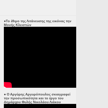
●Το έθιμο της Λιτάνευσης της εικόνας την
Μονής Κλειστών
● Ο Αργύρης Αργυρόπουλος σκιαγραφεί
την προσωπικότητα και το έργο του
Δημάρχου Φυλής Νικολάου Λιάκου