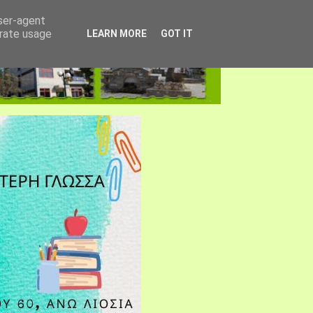
user-agent
erate usage
LEARN MORE
GOT IT