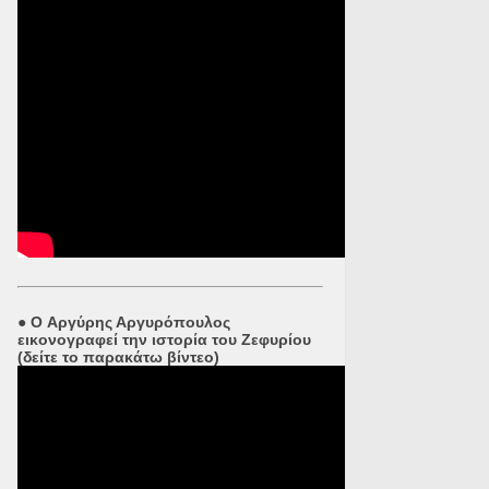
●
O Αργύρης Αργυρόπουλος
εικονογραφεί την ιστορία του Ζεφυρίου
(δείτε το παρακάτω βίντεο)