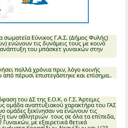
 σωματεία Εύνικος Γ.Α.Σ. (Δήμος Φυλής)
ών) ενώνουν τις δυνάμεις τους με κοινό
ν ανάπτυξη του μπάσκετ γυναικών στην
νήσει πολλά χρόνια πριν, λόγο κοινής
 από πέρυσι επιστεγάστηκε και επίσημα..
φαση του ΔΣ της Ε.Ο.Κ. ο Γ.Σ. Άρτεμις
ως ομάδα αναπτυξιακού χαρακτήρα του ΓΑΣ
δυο ομάδες ξεκίνησαν να ενώνουν τις
ξη των αθλητριών τους σε όλα τα επίπεδα,
 Γυναικών, με εξαιρετικά θετικά
 τμήματα Κορασίδων, Νεανίδων και U23.