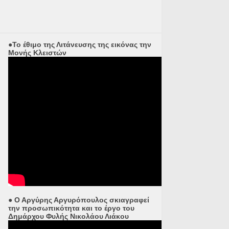
●Το έθιμο της Λιτάνευσης της εικόνας την
Μονής Κλειστών
● Ο Αργύρης Αργυρόπουλος σκιαγραφεί
την προσωπικότητα και το έργο του
Δημάρχου Φυλής Νικολάου Λιάκου