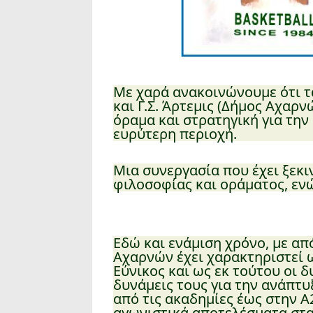
Με χαρά ανακοινώνουμε ότι τα
και Γ.Σ. Άρτεμις (Δήμος Αχαρν
όραμα και στρατηγική για τη
ευρύτερη περιοχή.
Μια συνεργασία που έχει ξεκι
φιλοσοφίας και οράματος, ενώ
Εδώ και ενάμιση χρόνο, με από
Αχαρνών έχει χαρακτηριστεί 
Εύνικος και ως εκ τούτου οι 
δυνάμεις τους για την ανάπτυ
από τις ακαδημίες έως στην Α2
αγωνιστικά αποτελέσματα στα