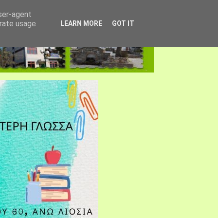
user-agent
erate usage
LEARN MORE
GOT IT