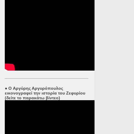
●
O Αργύρης Αργυρόπουλος
εικονογραφεί την ιστορία του Ζεφυρίου
(δείτε το παρακάτω βίντεο)