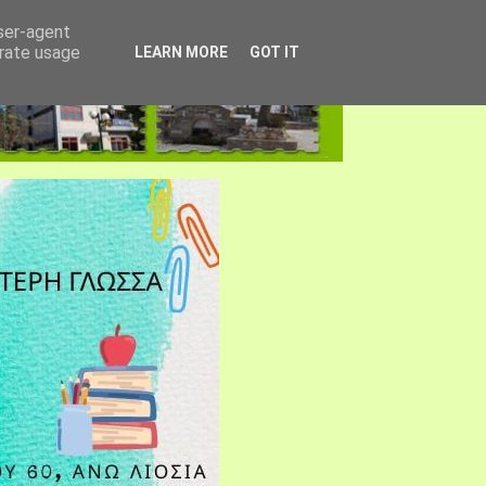
user-agent
erate usage
LEARN MORE
GOT IT