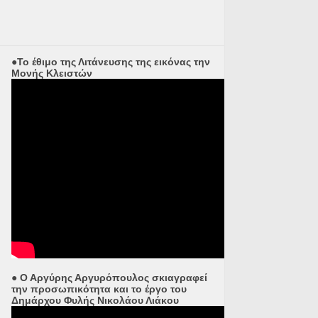
●Το έθιμο της Λιτάνευσης της εικόνας την
Μονής Κλειστών
● Ο Αργύρης Αργυρόπουλος σκιαγραφεί
την προσωπικότητα και το έργο του
Δημάρχου Φυλής Νικολάου Λιάκου