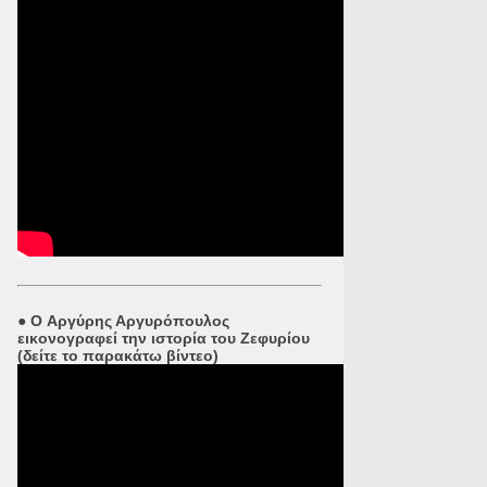
●
O Αργύρης Αργυρόπουλος
εικονογραφεί την ιστορία του Ζεφυρίου
(δείτε το παρακάτω βίντεο)