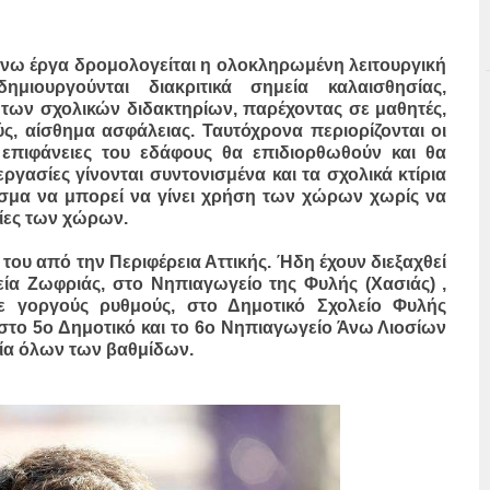
πάνω έργα δρομολογείται η ολοκληρωμένη λειτουργική
ημιουργούνται διακριτικά σημεία καλαισθησίας,
 των σχολικών διδακτηρίων, παρέχοντας σε μαθητές,
ύς, αίσθημα ασφάλειας. Ταυτόχρονα περιορίζονται οι
επιφάνειες του εδάφους θα επιδιορθωθούν και θα
εργασίες γίνονται συντονισμένα και τα σχολικά κτίρια
εσμα να μπορεί να γίνει χρήση των χώρων χωρίς να
γίες των χώρων.
του από την Περιφέρεια Αττικής. Ήδη έχουν διεξαχθεί
εία Ζωφριάς, στο Νηπιαγωγείο της Φυλής (Χασιάς) ,
 με γοργούς ρυθμούς, στο Δημοτικό Σχολείο Φυλής
 στο 5ο Δημοτικό και το 6ο Νηπιαγωγείο Άνω Λιοσίων
εία όλων των βαθμίδων.