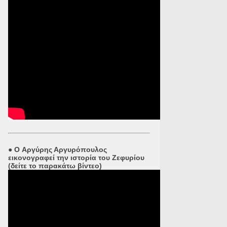
●
O Αργύρης Αργυρόπουλος
εικονογραφεί την ιστορία του Ζεφυρίου
(δείτε το παρακάτω βίντεο)