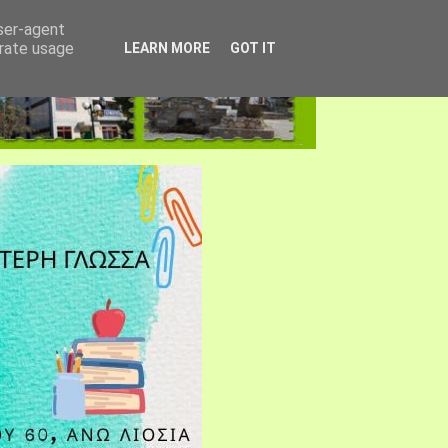
user-agent
erate usage
LEARN MORE
GOT IT