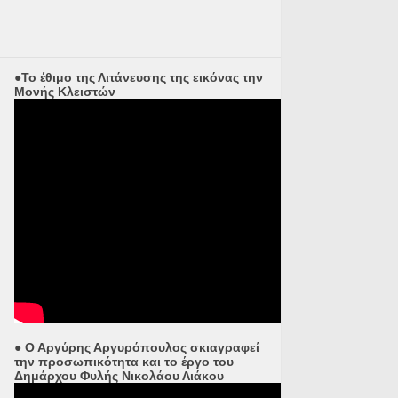
●Το έθιμο της Λιτάνευσης της εικόνας την
Μονής Κλειστών
● Ο Αργύρης Αργυρόπουλος σκιαγραφεί
την προσωπικότητα και το έργο του
Δημάρχου Φυλής Νικολάου Λιάκου