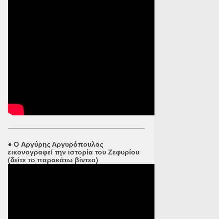
●
O Αργύρης Αργυρόπουλος
εικονογραφεί την ιστορία του Ζεφυρίου
(δείτε το παρακάτω βίντεο)