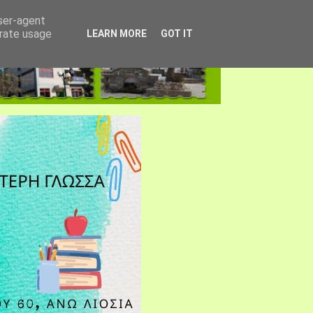
user-agent
erate usage
LEARN MORE
GOT IT