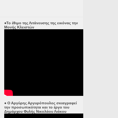
●Το έθιμο της Λιτάνευσης της εικόνας την
Μονής Κλειστών
● Ο Αργύρης Αργυρόπουλος σκιαγραφεί
την προσωπικότητα και το έργο του
Δημάρχου Φυλής Νικολάου Λιάκου