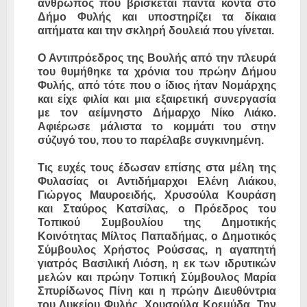
άνθρωπος που βρίσκεται πάντα κοντά στο
Δήμο Φυλής και υποστηρίζει τα δίκαια
αιτήματα και την σκληρή δουλειά που γίνεται.
Ο Αντιπρόεδρος της Βουλής από την πλευρά
του θυμήθηκε τα χρόνια του πρώην Δήμου
Φυλής, από τότε που ο ίδιος ήταν Νομάρχης
και είχε φιλία και μια εξαιρετική συνεργασία
με τον αείμνηστο Δήμαρχο Νίκο Λιάκο.
Αφιέρωσε μάλιστα το κομμάτι του στην
σύζυγό του, που το παρέλαβε συγκινημένη.
Τις ευχές τους έδωσαν επίσης στα μέλη της
Φυλασίας οι Αντιδήμαρχοι Ελένη Λιάκου,
Γιώργος Μαυροειδής, Χρυσούλα Κουράση
και Σταύρος Κατσίλας, ο Πρόεδρος του
Τοπικού Συμβουλίου της Δημοτικής
Κοινότητας Μίλτος Παπαδήμας, ο Δημοτικός
Σύμβουλος Χρήστος Ρούσσας, η αγαπητή
γιατρός Βασιλική Λιόση, η εκ των ιδρυτικών
μελών και πρώην Τοπική Σύμβουλος Μαρία
Σπυρίδωνος Πίνη και η πρώην Διευθύντρια
του Λυκείου Φυλής, Χρυσούλα Κρεμύδα. Την