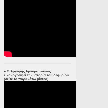
●
O Αργύρης Αργυρόπουλος
εικονογραφεί την ιστορία του Ζεφυρίου
(δείτε το παρακάτω βίντεο)