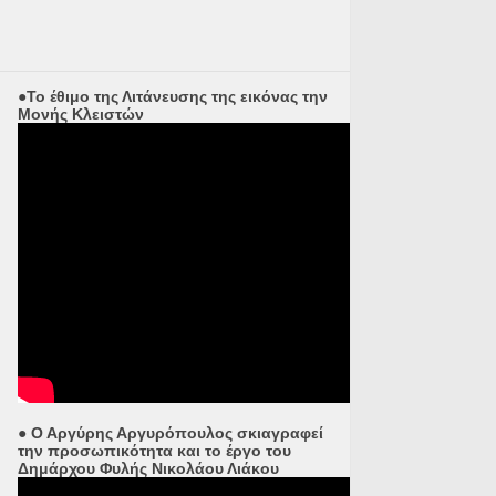
●Το έθιμο της Λιτάνευσης της εικόνας την
Μονής Κλειστών
● Ο Αργύρης Αργυρόπουλος σκιαγραφεί
την προσωπικότητα και το έργο του
Δημάρχου Φυλής Νικολάου Λιάκου