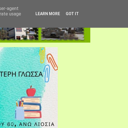
user-agent
erate usage
LEARN MORE
GOT IT