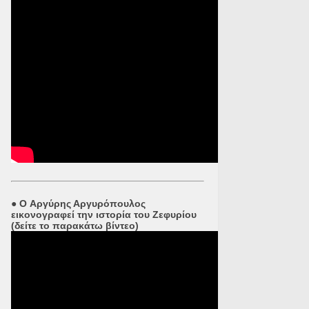
●
O Αργύρης Αργυρόπουλος
εικονογραφεί την ιστορία του Ζεφυρίου
(δείτε το παρακάτω βίντεο)