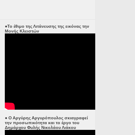
●Το έθιμο της Λιτάνευσης της εικόνας την
Μονής Κλειστών
● Ο Αργύρης Αργυρόπουλος σκιαγραφεί
την προσωπικότητα και το έργο του
Δημάρχου Φυλής Νικολάου Λιάκου