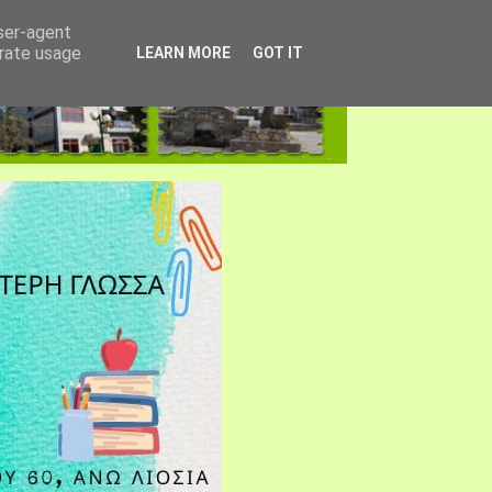
user-agent
erate usage
LEARN MORE
GOT IT