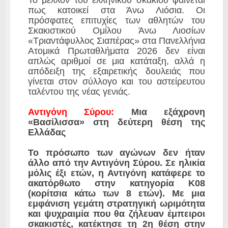
​Το μέλλον του ελληνικού σκακιού φαίνεται
πως κατοικεί στα Άνω Λιόσια. Οι
πρόσφατες επιτυχίες των αθλητών του
Σκακιστικού Ομίλου Άνω Λιοσίων
«Τριαντάφυλλος Σιαπέρας» στα Πανελλήνια
Ατομικά Πρωταθλήματα 2026 δεν είναι
απλώς αριθμοί σε μια κατάταξη, αλλά η
απόδειξη της εξαιρετικής δουλειάς που
γίνεται στον σύλλογο και του αστείρευτου
ταλέντου της νέας γενιάς.
​Αντιγόνη Σύρου:
Μια εξάχρονη
«Βασίλισσα» στη δεύτερη θέση της
Ελλάδας
​Το πρόσωπο των αγώνων δεν ήταν
άλλο από την Αντιγόνη Σύρου. Σε ηλικία
μόλις έξι ετών, η Αντιγόνη κατάφερε το
ακατόρθωτο στην κατηγορία Κ08
(κορίτσια κάτω των 8 ετών). Με μια
εμφάνιση γεμάτη στρατηγική ωριμότητα
και ψυχραιμία που θα ζήλευαν έμπειροι
σκακιστές, κατέκτησε τη 2η θέση στην