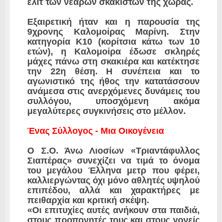
ελίτ των νεαρών σκακιστών της χώρας.
​Εξαιρετική ήταν και η παρουσία της
9χρονης Καλομοίρας Μαρίνη. Στην
κατηγορία Κ10 (κορίτσια κάτω των 10
ετών), η Καλομοίρα έδωσε σκληρές
μάχες πάνω στη σκακιέρα και κατέκτησε
την 22η θέση. Η συνέπεια και το
αγωνιστικό της ήθος την κατατάσσουν
ανάμεσα στις ανερχόμενες δυνάμεις του
συλλόγου, υποσχόμενη ακόμα
μεγαλύτερες συγκινήσεις στο μέλλον.
​Ένας Σύλλογος - Μια Οικογένεια
​Ο Σ.Ο. Άνω Λιοσίων «Τριαντάφυλλος
Σιαπέρας» συνεχίζει να τιμά το όνομα
του μεγάλου Έλληνα μετρ που φέρει,
καλλιεργώντας όχι μόνο αθλητές υψηλού
επιπέδου, αλλά και χαρακτήρες με
πειθαρχία και κριτική σκέψη.
​«Οι επιτυχίες αυτές ανήκουν στα παιδιά,
στους προπονητές τους και στους γονείς