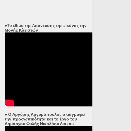
●Το έθιμο της Λιτάνευσης της εικόνας την
Μονής Κλειστών
● Ο Αργύρης Αργυρόπουλος σκιαγραφεί
την προσωπικότητα και το έργο του
Δημάρχου Φυλής Νικολάου Λιάκου