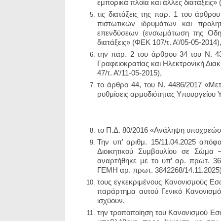
εμπορικά πλοία και άλλες διατάξεις»
τις διατάξεις της παρ. 1 του άρθρ
πιστωτικών ιδρυμάτων και προληπ
επενδύσεων (ενσωμάτωση της Οδηγ
διατάξεις» (ΦΕΚ 107/τ. Α’/05-05-2014)
την παρ. 2 του άρθρου 34 του Ν. 4
Γραφειοκρατίας και Ηλεκτρονική Δια
47/τ. Α’/11-05-2015),
το άρθρο 44, του Ν. 4486/2017 «Με
ρυθμίσεις αρμοδιότητας Υπουργείου Υγ
το Π.Δ. 80/2016 «Ανάληψη υποχρεώσε
Την υπ’ αριθμ. 15/11.04.2025 απόφ
Διοικητικού Συμβουλίου σε Σώμα 
αναρτήθηκε με το υπ’ αρ. πρωτ. 3
ΓΕΜΗ αρ. πρωτ. 3842268/14.11.2025)
τους εγκεκριμένους Κανονισμούς Εσω
παράρτημα αυτού Γενικό Κανονισμό 
ισχύουν,
την τροποποίηση του Κανονισμού Εσω