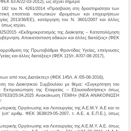
 (ΦΕΚ 63 Α/22-03-2012), ως ισχύει σήμερα
ου 182 του Ν. 4261/2014 «Πρόσβαση στη δραστηριότητα των
τική εποπτεία πιστωτικών ιδρυμάτων και επιχειρήσεων
ίας 2013/36/ΕΕ), κατάργηση του Ν. 3601/2007 και άλλες
, όπως ισχύει,
325/2015 «Εκδημοκρατισμός της Διοίκησης – Καταπολέμηση
κυβέρνηση. Αποκατάσταση αδικιών και άλλες διατάξεις» (ΦΕΚ
ταρρύθμιση της Πρωτοβάθμια Φροντίδας Υγείας, επείγουσες
είας και άλλες διατάξεις» (ΦΕΚ 115/τ. Α’/07-08-2017),
ων από τους Διατάκτες» (ΦΕΚ 145/τ. Α΄/05-08-2016),
αση του Διοικητικού Συμβουλίου με θέμα: «Συγκρότηση του
– Εκπροσώπηση της Εταιρείας – Εξουσιοδοτήσεις» όπως
607633/29.04.2025 Ανακοίνωση ΓΕΜΗ
» (ΝΕΑ ΑΝΑΚΟΙΝΩΣΗ
’
τερικής Οργάνωσης και Λειτουργίας της Α.Ε.Μ.Υ. Α.Ε και το
(υπ’ αριθμ. ΦΕΚ 3638/29-05-2007, τ. Α.Ε. & Ε.Π.Ε.), όπως
τερικής Οργάνωσης και Λειτουργίας της Α.Ε.Μ.Υ. Α.Ε. όπως