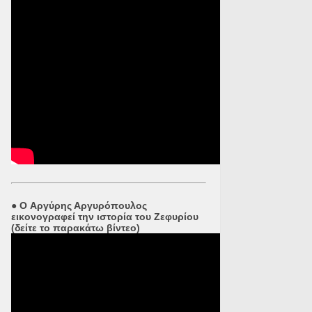
●
O Αργύρης Αργυρόπουλος
εικονογραφεί την ιστορία του Ζεφυρίου
(δείτε το παρακάτω βίντεο)