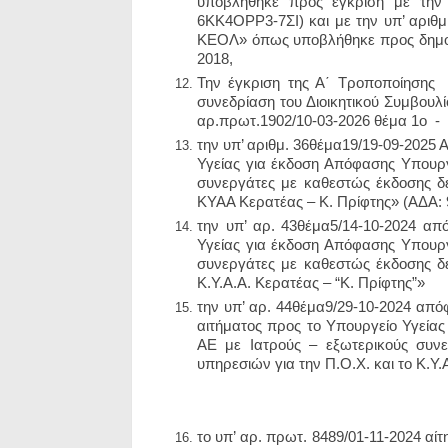
υποβλήθηκε προς έγκριση με την 
6ΚΚ4ΟΡΡ3-7ΣΙ) και με την υπ’ αριθμ
ΚΕΟΛ» όπως υποβλήθηκε προς δημοσ
2018,
Την έγκριση της Α΄ Τροποποίησης
συνεδρίαση του Διοικητικού Συμβουλ
αρ.πρωτ.1902/10-03-2026 θέμα 1
ο
-
την υπ’ αριθμ. 36
θέμα19
/19-09-2025 
Υγείας για έκδοση Απόφασης Υπουργ
συνεργάτες με καθεστώς έκδοσης δε
ΚΥΑΑ Κερατέας – Κ. Πρίφτης» (ΑΔΑ
την υπ’ αρ. 43
θέμα5
/14-10-2024 απ
Υγείας για έκδοση Απόφασης Υπουργ
συνεργάτες με καθεστώς έκδοσης δε
Κ.Υ.Α.Α. Κερατέας – “Κ. Πρίφτης”»
την υπ’ αρ. 44
θέμα9
/29-10-2024 απ
αιτήματος προς το Υπουργείο Υγεία
ΑΕ με Ιατρούς – εξωτερικούς συν
υπηρεσιών για την Π.Ο.Χ. και το Κ.
το υπ’ αρ. πρωτ. 8489/01-11-2024 α