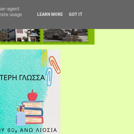
user-agent
erate usage
LEARN MORE
GOT IT