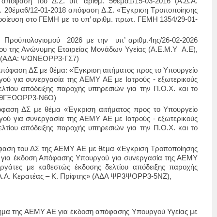
απόφαση του Δ.Σ. υπ’ αριθμ. 5
θέμα1
/15-03-2016 (Α.Δ.Α.
. 2
θέμα6
/12-01-2018 απόφαση Δ.Σ. «Έγκριση Τροποποίησης
ίευση στο ΓΕΜΗ με το υπ’ αριθμ. πρωτ. ΓΕΜΗ 1354/29-01-
 Προϋπολογισμού 2026 με την υπ’ αριθμ.4
ης
/26-02-2026
ίου της Ανώνυμης Εταιρείας Μονάδων Υγείας (Α.Ε.Μ.Υ Α.Ε),
 (ΑΔΑ: ΨΩΝΕΟΡΡ3-ΓΣ7)
Απόφαση ΔΣ με θέμα: «Έγκριση αιτήματος προς το Υπουργείο
ού για συνεργασία της ΑΕΜΥ ΑΕ με Ιατρούς - εξωτερικούς
λτίου απόδειξης παροχής υπηρεσιών για την Π.Ο.Χ. και το
: 9ΓΞΩΟΡΡ3-Ν6Ο)
όφαση ΔΣ με θέμα «Έγκριση αιτήματος προς το Υπουργείο
ού για συνεργασία της ΑΕΜΥ ΑΕ με Ιατρούς - εξωτερικούς
λτίου απόδειξης παροχής υπηρεσιών για την Π.Ο.Χ. και το
όφαση του ΔΣ της ΑΕΜΥ ΑΕ με θέμα «Έγκριση Τροποποίησης
ς για έκδοση Απόφασης Υπουργού για συνεργασία της ΑΕΜΥ
εργάτες με καθεστώς έκδοσης δελτίου απόδειξης παροχής
Υ.Α.Α. Κερατέας – Κ. Πρίφτης» (ΑΔΑ ΨΡ3ΨΟΡΡ3-5ΝΖ),
ίτημα της ΑΕΜΥ ΑΕ για έκδοση απόφασης Υπουργού Υγείας με