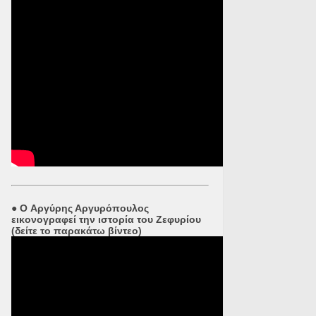
●
O Αργύρης Αργυρόπουλος
εικονογραφεί την ιστορία του Ζεφυρίου
(δείτε το παρακάτω βίντεο)