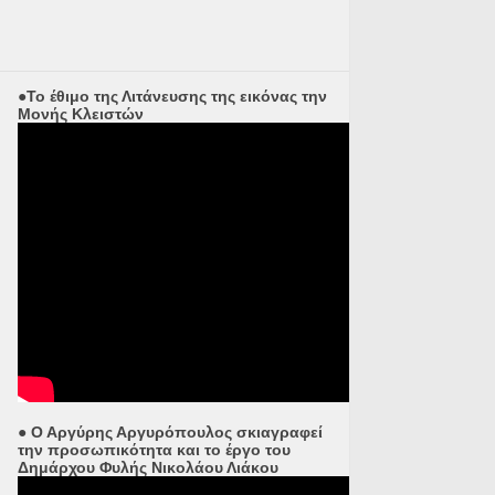
●Το έθιμο της Λιτάνευσης της εικόνας την
Μονής Κλειστών
● Ο Αργύρης Αργυρόπουλος σκιαγραφεί
την προσωπικότητα και το έργο του
Δημάρχου Φυλής Νικολάου Λιάκου