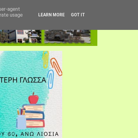
user-agent
erate usage
LEARN MORE
GOT IT