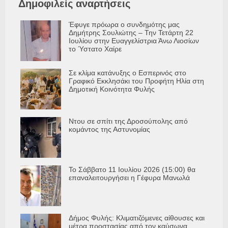
Δημοφιλείς αναρτήσεις
Έφυγε πρόωρα ο συνδημότης μας
Δημήτρης Σουλιώτης – Την Τετάρτη 22
Ιουλίου στην Ευαγγελίστρια Άνω Λιοσίων
το Ύστατο Χαίρε
Σε κλίμα κατάνυξης ο Εσπερινός στο
Γραφικό Εκκλησάκι του Προφήτη Ηλία στη
Δημοτική Κοινότητα Φυλής
Ντου σε σπίτι της Δροσούπολης από
κομάντος της Αστυνομίας
Το Σάββατο 11 Ιουλίου 2026 (15:00) θα
επαναλειτουργήσει η Γέφυρα Μανωλά
Δήμος Φυλής: Κλιματιζόμενες αίθουσες και
μέτρα προστασίας από τον καύσωνα