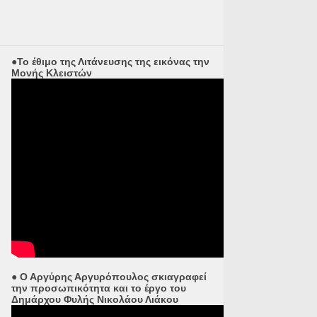
●Το έθιμο της Λιτάνευσης της εικόνας την
Μονής Κλειστών
● Ο Αργύρης Αργυρόπουλος σκιαγραφεί
την προσωπικότητα και το έργο του
Δημάρχου Φυλής Νικολάου Λιάκου