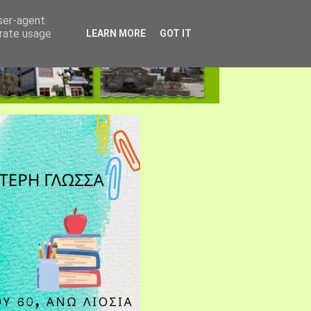
user-agent
erate usage
LEARN MORE
GOT IT