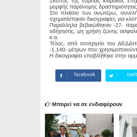
Σκοπός της ευρείας κλίμακας επι
μορφής παράνομης δραστηριότητας 
Στο πλαίσιο των ανωτέρω, συνελ
σχηματίστηκαν δικογραφίες για κλοπ
Παράλληλα βεβαιώθηκαν -27- παραβ
οδήγησης, μη χρήση ζώνης ασφαλε
κ.α.
Τέλος, από συνεργείο του ΔΕΔΔΗ
-1.140- μέτρων που χρησιμοποιούντ
Η δικογραφία υποβλήθηκε στην αρμ
facebook
twit
Μπορεί να σε ενδιαφέρουν