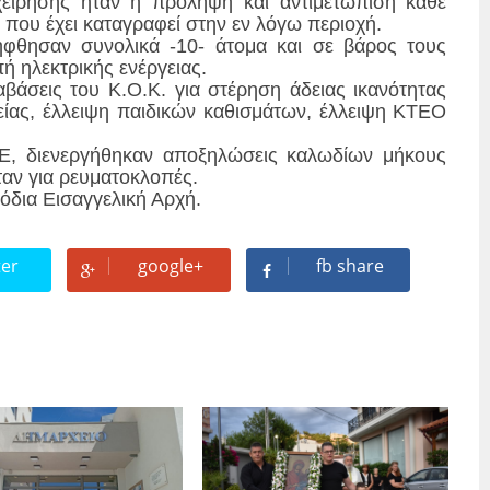
χείρησης ήταν η πρόληψη και αντιμετώπιση κάθε
που έχει καταγραφεί στην εν λόγω περιοχή.
ήφθησαν συνολικά -10- άτομα και σε βάρος τους
ή ηλεκτρικής ενέργειας.
άσεις του Κ.Ο.Κ. για στέρηση άδειας ικανότητας
ίας, έλλειψη παιδικών καθισμάτων, έλλειψη ΚΤΕΟ
Ε, διενεργήθηκαν αποξηλώσεις καλωδίων μήκους
αν για ρευματοκλοπές.
όδια Εισαγγελική Αρχή.
ter
google+
fb share