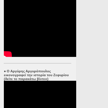
●
O Αργύρης Αργυρόπουλος
εικονογραφεί την ιστορία του Ζεφυρίου
(δείτε το παρακάτω βίντεο)