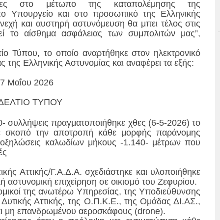
υχίες στο μέτωπο της καταπολέμησης της
στο Υπουργείο και στο προσωπικό της Ελληνικής
υνεχή και αυστηρή αστυνόμευση θα μπει τέλος στις
θεί το αίσθημα ασφάλειας των συμπολιτών μας”,
τίο Τύπου, το οποίο αναρτήθηκε στον
ηλεκτρονικό
ας της Ελληνικής Αστυνομίας και αναφέρει τα εξής:
υ 2026
ΔΕΛΤΙΟ ΤΥΠΟΥ
10- συλλήψεις πραγματοποιήθηκε χθες (6-5-2026) το
με σκοπό την αποτροπή κάθε μορφής παράνομης
ποξηλώσεις καλωδίων μήκους -1.140- μέτρων που
ές
κής Αττικής/Γ.Α.Δ.Α. σχεδιάστηκε και υλοποιήθηκε
κή αστυνομική επιχείρηση σε οικισμό του Ζεφυρίου.
νομικοί της ανωτέρω Υπηρεσίας, της Υποδιεύθυνσης
Δυτικής Αττικής, της Ο.Π.Κ.Ε., της Ομάδας ΔΙ.ΑΣ.,
αι μη επανδρωμένου αεροσκάφους (drone).