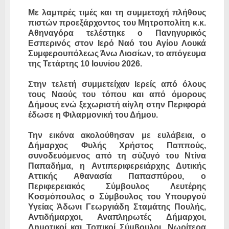
Με λαμπρές τιμές και τη συμμετοχή πλήθους
πιστών προεξάρχοντος του Μητροπολίτη κ.κ.
Αθηναγόρα τελέστηκε ο Πανηγυρικός
Εσπερινός στον Ιερό Ναό του Αγίου Λουκά
Συμφερουπόλεως Άνω Λιοσίων, το απόγευμα
της Τετάρτης 10 Ιουνίου 2026.
Στην τελετή συμμετείχαν Ιερείς από όλους
τους Ναούς του τόπου και από όμορους
Δήμους ενώ ξεχωριστή αίγλη στην Περιφορά
έδωσε η Φιλαρμονική του Δήμου.
Την εικόνα ακολούθησαν με ευλάβεια, ο
Δήμαρχος Φυλής Χρήστος Παππούς,
συνοδευόμενος από τη σύζυγό του Ντίνα
Παπαδήμα, η Αντιπεριφερειάρχης Δυτικής
Αττικής Αθανασία Παπασπύρου, ο
Περιφερειακός Σύμβουλος Λευτέρης
Κοσμόπουλος ο Σύμβουλος του Υπουργού
Υγείας Άδωνι Γεωργιάδη Σταμάτης Πουλής,
Αντιδήμαρχοι, Αναπληρωτές Δήμαρχοι,
Δημοτικοί και Τοπικοί Σύμβουλοι. Νωρίτερα