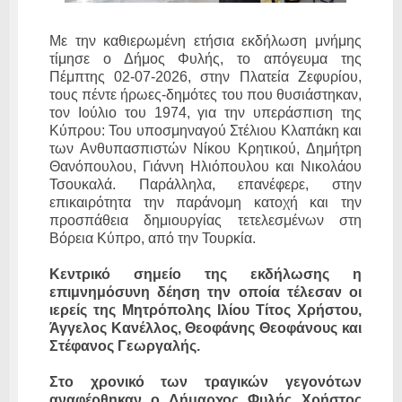
Με την καθιερωμένη ετήσια εκδήλωση μνήμης
τίμησε ο Δήμος Φυλής, το απόγευμα της
Πέμπτης 02-07-2026, στην Πλατεία Ζεφυρίου,
τους πέντε ήρωες-δημότες του που θυσιάστηκαν,
τον Ιούλιο του 1974, για την υπεράσπιση της
Κύπρου: Του υποσμηναγού Στέλιου Κλαπάκη και
των Ανθυπασπιστών Νίκου Κρητικού, Δημήτρη
Θανόπουλου, Γιάννη Ηλιόπουλου και Νικολάου
Τσουκαλά. Παράλληλα, επανέφερε, στην
επικαιρότητα την παράνομη κατοχή και την
προσπάθεια δημιουργίας τετελεσμένων στη
Βόρεια Κύπρο, από την Τουρκία.
Κεντρικό σημείο της εκδήλωσης η
επιμνημόσυνη δέηση την οποία τέλεσαν οι
ιερείς της Μητρόπολης Ιλίου Τίτος Χρήστου,
Άγγελος Κανέλλος, Θεοφάνης Θεοφάνους και
Στέφανος Γεωργαλής.
Στο χρονικό των τραγικών γεγονότων
αναφέρθηκαν ο Δήμαρχος Φυλής Χρήστος