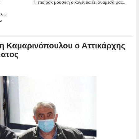
α
Η πιο ροκ μουσική οικογένεια ζει ανάμεσά μας...
άλες
ω
η Καμαρινόπουλου ο Αττικάρχης
ματος