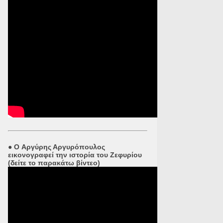
●
O Αργύρης Αργυρόπουλος
εικονογραφεί την ιστορία του Ζεφυρίου
(δείτε το παρακάτω βίντεο)