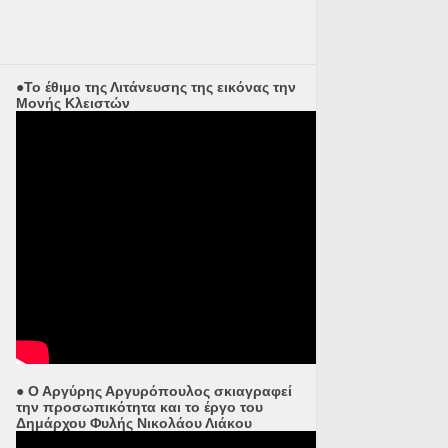
●Το έθιμο της Λιτάνευσης της εικόνας την
Μονής Κλειστών
● Ο Αργύρης Αργυρόπουλος σκιαγραφεί
την προσωπικότητα και το έργο του
Δημάρχου Φυλής Νικολάου Λιάκου