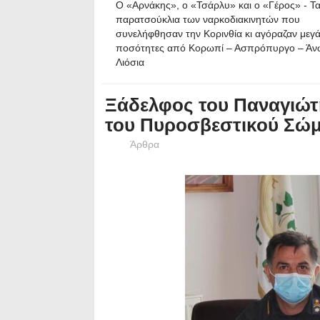
O «Αρνάκης», o «Τσάρλυ» και ο «Γέρος» - Τ
παρατσούκλια των ναρκοδιακινητών που
συνελήφθησαν την Κορινθία κι αγόραζαν μεγ
ποσότητες από Κορωπί – Ασπρόπυργο – Άν
Λιόσια
Ξάδελφος του Παναγιώτ
του Πυροσβεστικού Σώ
Άρθρα