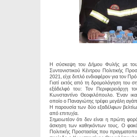
Η σύσκεψη του Δήμου Φυλής με τους
Συντονιστικού Κέντρου Πολιτικής Προ
2021, είχε διπλό ενδιαφέρον για τον 
Γιατί εκτός από τη δρομολόγηση του ση
εξάδελφό του: Τον Περιφερειάρχη τ
Κωνσταντίνο Θεοφιλόπουλο. Έναν ικα
οποίο ο Παναγιώτης τρέφει μεγάλη αγάπη
Η παρουσία των δύο εξαδέλφων βελτίωσ
από επιτυχία.
Σημειωτέον ότι δεν είναι η πρώτη φο
άσκηση των καθηκόντων τους. Ο φακό
Πολιτικής Προστασίας που πραγματοποι