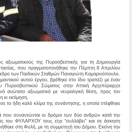
 αξιωματικούς της Πυροσβεστικής για τη Δημιουργία
στασίας, που πραγματοποιήθηκε την Πέμπτη 8 Απριλίου
Πρόεδρο των Παιδικών Σταθμών Παναγιώτη Καμαρινόπουλο.
μαντικού αυτού έργου, βρέθηκε στο ίδιο τραπέζι με έναν
ου Πυροσβεστικού Σώματος στην Αττική Αρχιπύραρχο
νό ανώτατο αξιωματικό με νευραλγική θέση, προς τον
 κι εκτίμηση.
ε το ήδη καλό κλίμα της συνάντησης, η οποία στέφθηκε
ρά που συναντώνται οι δρόμοι των δύο ανδρών κατά την
ς του ΦΥΛΑΡΧΟΥ τους είχε “συλλάβει” και σε άσκηση
ήθηκε στη Φυλή, με τη συμμετοχή του Δήμου. Εκείνη την