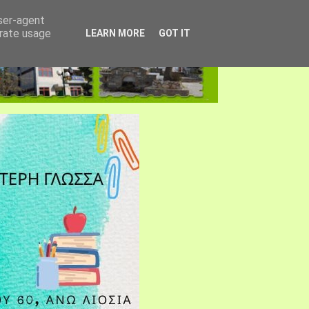
user-agent
erate usage
LEARN MORE
GOT IT