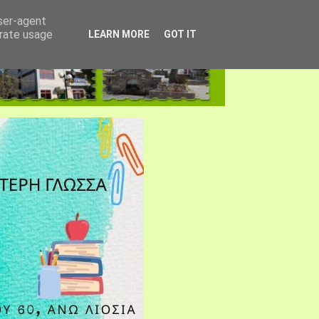
user-agent
erate usage
LEARN MORE
GOT IT