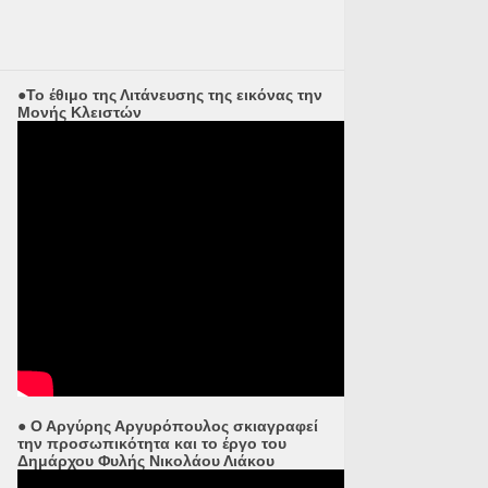
●Το έθιμο της Λιτάνευσης της εικόνας την
Μονής Κλειστών
● Ο Αργύρης Αργυρόπουλος σκιαγραφεί
την προσωπικότητα και το έργο του
Δημάρχου Φυλής Νικολάου Λιάκου