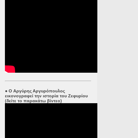
●
O Αργύρης Αργυρόπουλος
εικονογραφεί την ιστορία του Ζεφυρίου
(δείτε το παρακάτω βίντεο)