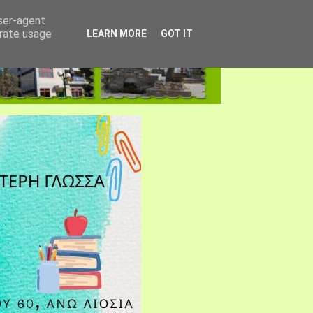
user-agent
erate usage
LEARN MORE
GOT IT