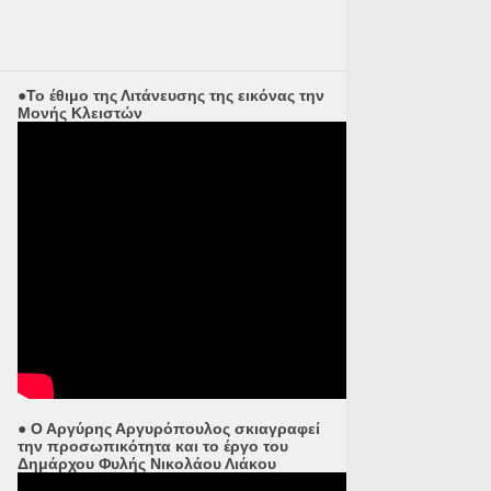
●Το έθιμο της Λιτάνευσης της εικόνας την
Μονής Κλειστών
● Ο Αργύρης Αργυρόπουλος σκιαγραφεί
την προσωπικότητα και το έργο του
Δημάρχου Φυλής Νικολάου Λιάκου