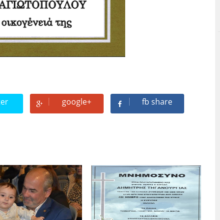
ter
google+
fb share