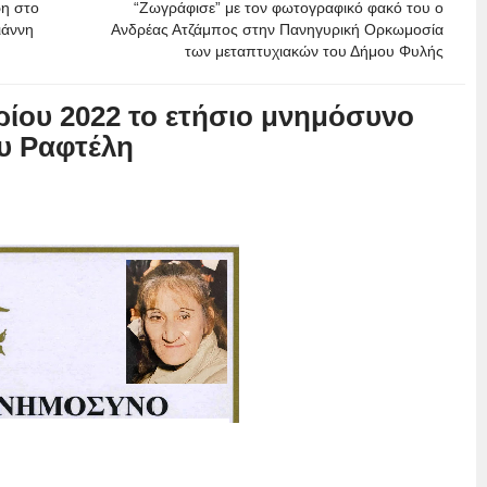
ρη στο
“Ζωγράφισε” με τον φωτογραφικό φακό του ο
ιάννη
Ανδρέας Ατζάμπος στην Πανηγυρική Ορκωμοσία
των μεταπτυχιακών του Δήμου Φυλής
ίου 2022 το ετήσιο μνημόσυνο
υ Ραφτέλη