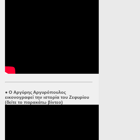
●
O Αργύρης Αργυρόπουλος
εικονογραφεί την ιστορία του Ζεφυρίου
(δείτε το παρακάτω βίντεο)