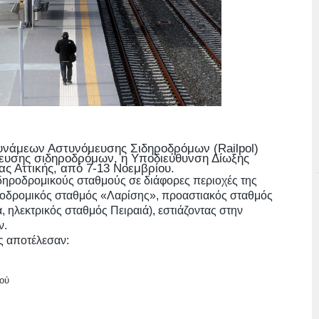
υνάμεων Αστυνόμευσης Σιδηροδρόμων (Railpol)
μευσης σιδηροδρόμων, η Υποδιεύθυνση Δίωξης
ς Αττικής, από 7-13 Νοεμβρίου.
δηροδρομικούς σταθμούς σε διάφορες περιοχές της
ροδρομικός σταθμός «Λαρίσης», προαστιακός σταθμός
 ηλεκτρικός σταθμός Πειραιά), εστιάζοντας στην
ν.
ης αποτέλεσαν:
κού