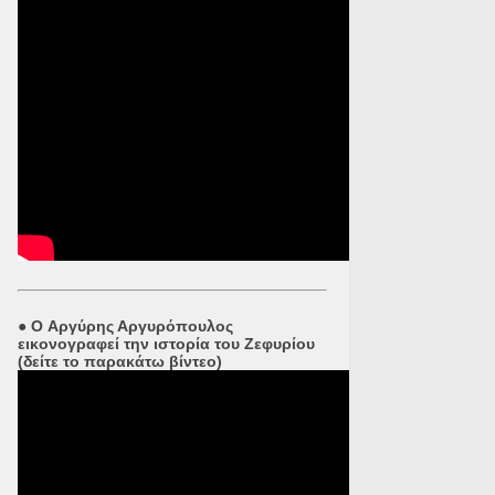
●
O Αργύρης Αργυρόπουλος
εικονογραφεί την ιστορία του Ζεφυρίου
(δείτε το παρακάτω βίντεο)