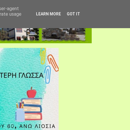
user-agent
erate usage
LEARN MORE
GOT IT