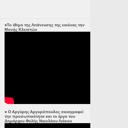
●Το έθιμο της Λιτάνευσης της εικόνας την
Μονής Κλειστών
● Ο Αργύρης Αργυρόπουλος σκιαγραφεί
την προσωπικότητα και το έργο του
Δημάρχου Φυλής Νικολάου Λιάκου