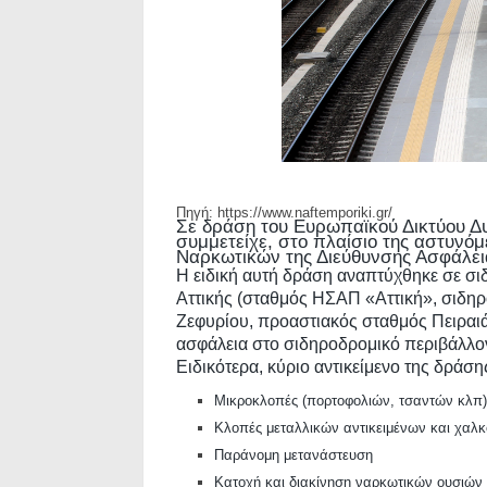
Πηγή:
https://www.naftemporiki.gr/
Σε δράση του Ευρωπαϊκού Δικτύου Δ
συμμετείχε, στο πλαίσιο της αστυνό
Ναρκωτικών της Διεύθυνσης Ασφάλεια
Η ειδική αυτή δράση αναπτύχθηκε σε σι
Αττικής (σταθμός ΗΣΑΠ «Αττική», σιδη
Ζεφυρίου, προαστιακός σταθμός Πειραιά,
ασφάλεια στο σιδηροδρομικό περιβάλλο
Ειδικότερα, κύριο αντικείμενο της δράσ
Μικροκλοπές (πορτοφολιών, τσαντών κλπ)
Κλοπές μεταλλικών αντικειμένων και χαλ
Παράνομη μετανάστευση
Κατοχή και διακίνηση ναρκωτικών ουσιών