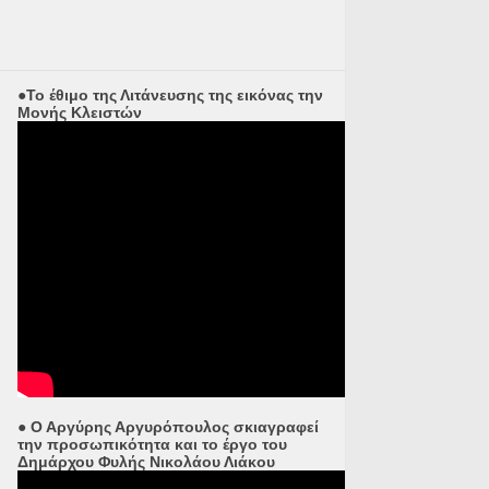
●Το έθιμο της Λιτάνευσης της εικόνας την
Μονής Κλειστών
● Ο Αργύρης Αργυρόπουλος σκιαγραφεί
την προσωπικότητα και το έργο του
Δημάρχου Φυλής Νικολάου Λιάκου