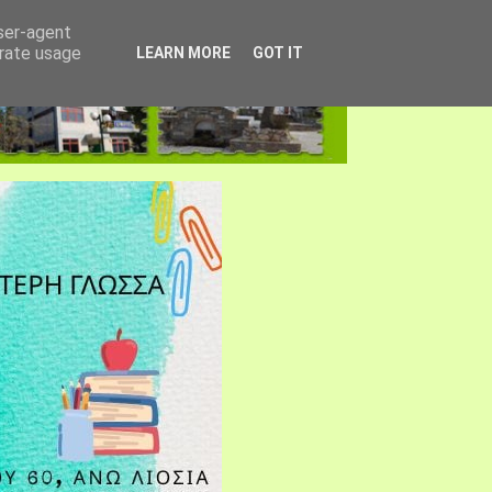
user-agent
erate usage
LEARN MORE
GOT IT