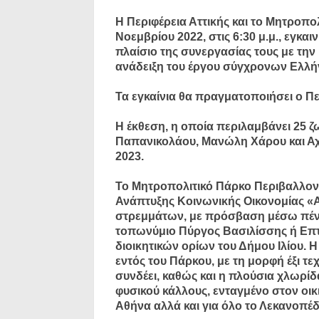
Η Περιφέρεια Αττικής και το Μητροπο
Νοεμβρίου 2022, στις 6:30 μ.μ., εγκαι
πλαίσιo της συνεργασίας τους με την
ανάδειξη του έργου σύγχρονων Ελλή
Τα εγκαίνια θα πραγματοποιήσει ο Πε
Η έκθεση, η οποία περιλαμβάνει 25 
Παπανικολάου, Μανώλη Χάρου και Αχιλ
2023.
Το Μητροπολιτικό Πάρκο Περιβαλλον
Ανάπτυξης Κοινωνικής Οικονομίας «Α
στρεμμάτων, με πρόσβαση μέσω πέντ
τοπωνύμιο Πύργος Βασιλίσσης ή Επτ
διοικητικών ορίων του Δήμου Ιλίου. 
εντός του Πάρκου, με τη μορφή έξι τε
συνδέει, καθώς και η πλούσια χλωρίδ
φυσικού κάλλους, ενταγμένο στον οικι
Αθήνα αλλά και για όλο το Λεκανοπέδ