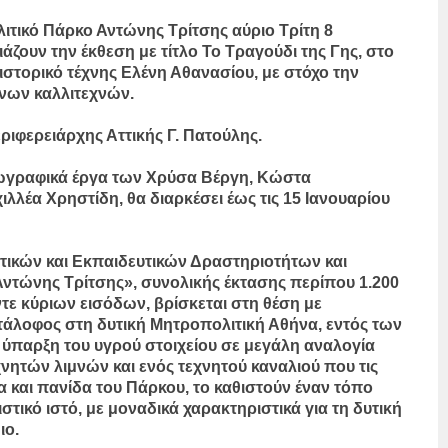
λιτικό Πάρκο Αντώνης Τρίτσης αύριο Τρίτη 8
νιάζουν την έκθεση με τίτλο Το Τραγούδι της Γης, στo
 ιστορικό τέχνης Ελένη Αθανασίου, με στόχο την
νων καλλιτεχνών.
ριφερειάρχης Αττικής Γ. Πατούλης.
ζωγραφικά έργα των Χρύσα Βέργη, Κώστα
λέα Χρηστίδη, θα διαρκέσει έως τις 15 Ιανουαρίου
τικών και Εκπαιδευτικών Δραστηριοτήτων και
ντώνης Τρίτσης», συνολικής έκτασης περίπου 1.200
ε κύριων εισόδων, βρίσκεται στη θέση με
άλοφος στη δυτική Μητροπολιτική Αθήνα, εντός των
Η ύπαρξη του υγρού στοιχείου σε μεγάλη αναλογία
χνητών λιμνών και ενός τεχνητού καναλιού που τις
α και πανίδα του Πάρκου, το καθιστούν έναν τόπο
στικό ιστό, με μοναδικά χαρακτηριστικά για τη δυτική
ιο.