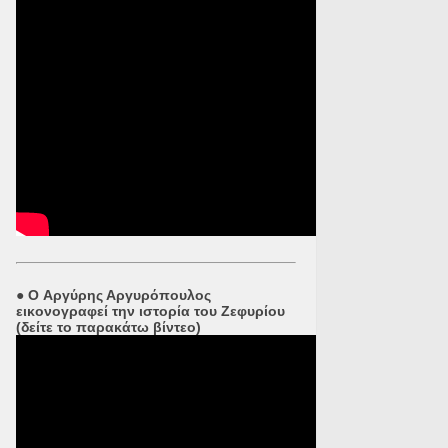
●
O Αργύρης Αργυρόπουλος
εικονογραφεί την ιστορία του Ζεφυρίου
(δείτε το παρακάτω βίντεο)