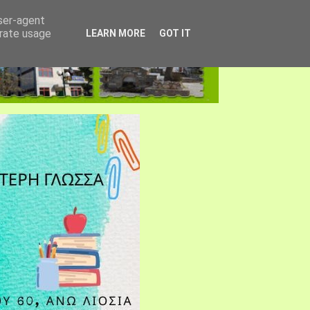
user-agent
erate usage
LEARN MORE
GOT IT