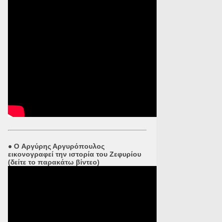
●
O Αργύρης Αργυρόπουλος
εικονογραφεί την ιστορία του Ζεφυρίου
(δείτε το παρακάτω βίντεο)