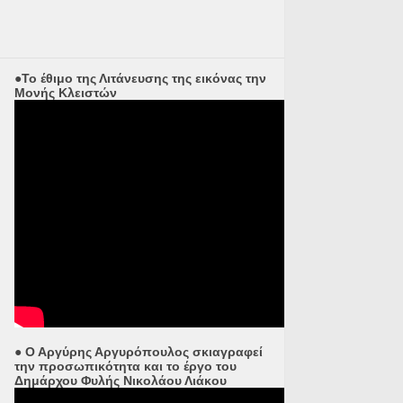
●Το έθιμο της Λιτάνευσης της εικόνας την
Μονής Κλειστών
● Ο Αργύρης Αργυρόπουλος σκιαγραφεί
την προσωπικότητα και το έργο του
Δημάρχου Φυλής Νικολάου Λιάκου