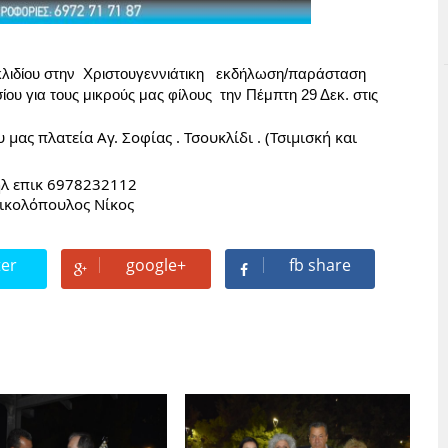
ιδίου στην  Χριστουγεννιάτικη   εκδήλωση/παράσταση 
υ για τους μικρούς μας φίλους  την Πέμπτη 29 Δεκ. στις 
ς πλατεία Αγ. Σοφίας . Τσουκλίδι . (Τσιμισκή και 
ηλ επικ 6978232112
ικολόπουλος Νίκος
ter
google+
fb share