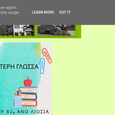
user-agent
erate usage
LEARN MORE
GOT IT