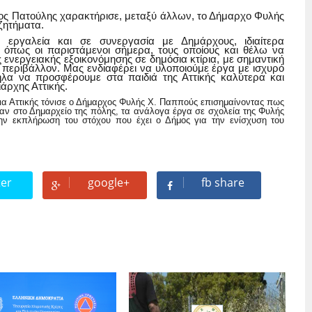
γος Πατούλης χαρακτήρισε, μεταξύ άλλων, το Δήμαρχο Φυλής
 ζητήματα.
ά εργαλεία και σε συνεργασία με Δημάρχους, ιδιαίτερα
α όπως οι παριστάμενοι σήμερα, τους οποίους και θέλω να
νεργειακής εξοικονόμησης σε δημόσια κτίρια, με σημαντική
ο περιβάλλον. Μας ενδιαφέρει να υλοποιούμε έργα με ισχυρό
λα να προσφέρουμε στα παιδιά της Αττικής καλύτερα και
άρχης Αττικής.
ια Αττικής τόνισε
ο Δήμαρχος Φυλής Χ. Παππούς
επισημαίνοντας πως
ναν στο Δημαρχείο της πόλης, τα ανάλογα έργα σε σχολεία της Φυλής
ην εκπλήρωση του στόχου που έχει ο Δήμος για την ενίσχυση του
ter
google+
fb share