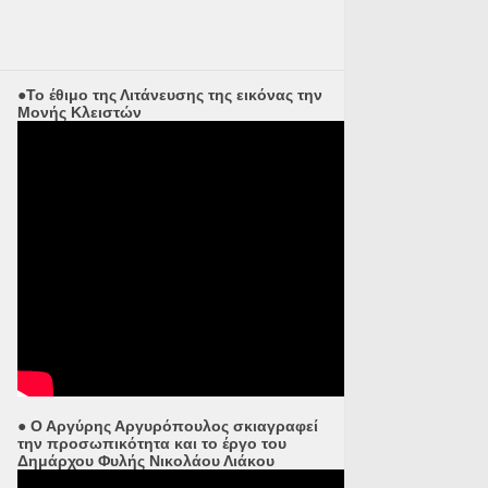
●Το έθιμο της Λιτάνευσης της εικόνας την
Μονής Κλειστών
● Ο Αργύρης Αργυρόπουλος σκιαγραφεί
την προσωπικότητα και το έργο του
Δημάρχου Φυλής Νικολάου Λιάκου