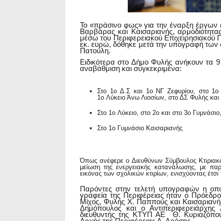
Το «πράσινο φως» για την έναρξη έργων 
Βαρβάρας και Καισαριανής, αρμοδιότητα
μέσω του Περιφερειακού Επιχειρησιακού 
εκ. ευρώ,
δόθηκε μετά την υπογραφή των σ
Πατούλη.
Ειδικότερα στο Δήμο Φυλής ανήκουν τα 9
αναβάθμιση και συγκεκριμένα:
Στο
1
ο
Δ.Σ και 1
ο
ΝΓ Ζεφυρίου, στο 1
ο
1
ο
Λύκειο Άνω Λιοσίων, στο ΔΣ Φυλής και
Στο
1
ο
Λύκειο, στο 2
ο
και στο 3
ο
Γυμνάσιο,
Στο
1
ο
Γυμνάσιο Καισαριανής
Όπως ανέφερε ο
Διευθύνων Σύμβουλος Κτιριακ
μείωση της ενεργειακής κατανάλωσης, με πα
εικόνας των σχολικών κτιρίων, ενισχύοντας έτσ
Παρόντες στην τελετή υπογραφών η οποί
γραφεία της Περιφέρειας ήταν
ο Πρόεδρ
Μίχος, Φυλής Χ. Παππούς και Καισαριανής
Δημόπουλος και ο Αντιπεριφερειάρχης
διευθυντής της ΚΤΥΠ ΑΕ Θ. Κυριαζόπουλ
Αρχής της Περιφέρειας Δ. Δρόσης.