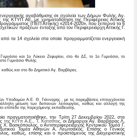
ενεργειακής αναβάθμισης σε σχολεία των Δήμων Φυλής, Αγ.
ς της ΚΤΥΠ ΑΕ, με χρηματοδότηση της Περιφέρειας Αττικής
Προγράμματος (ΠΕΠ Αττικής) «2014-2020»,
που ξεπερνά τα 6
χετικών πράξεων ένταξης από τον Περιφερειάρχη Αττικής Γ.
 από τα 14 σχολεία στα οποία προγραμματίζεται ενεργειακή
Γυμνάσιο και 1
ο
Λύκειο Ζεφυρίου
,
στο 4
ο
ΔΣ, το 1
ο
Γυμνάσιο, το
 στο Γυμνάσιο Φυλής
 καθώς και στο 8
ο
Δημοτικό Αγ. Βαρβάρας
ών Υποδομών Α.Ε. Θ. Γιάνναρης , με τις παρεμβάσεις
επιτυγχάνεται
ράλληλη μείωση των δαπανών λειτουργίας, καθώς και αλλαγή της
ι το επίπεδο της παρεχόμενης εκπαίδευσης.
α πραγματοποιήθηκε, την Τρίτη 27 Δεκεμβρίου 2022, στα
ος
της ΚτΥπ Α.Ε., Τ. Κατσίπος,
οι Δήμαρχοι Αγ. Βαρβάρας Λ.
 Χ. Βοσκόπουλος, ο Αντιπεριφερειάρχης Κεντρικού Τομέα Γ.
 Δυτικού Τομέα Αθηνών Α. Λεωτσάκος. Επίσης ο Γενικός
ος, καθώς, επίσης και ο προϊστάμενος της Διαχειριστικής