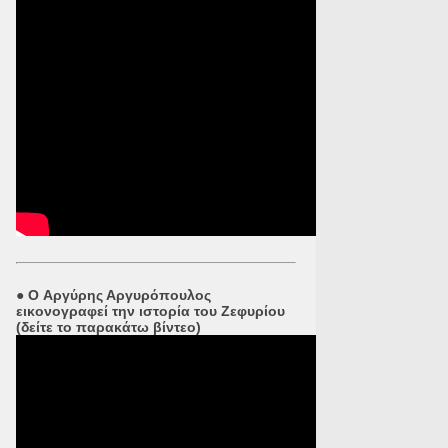
●
O Αργύρης Αργυρόπουλος
εικονογραφεί την ιστορία του Ζεφυρίου
(δείτε το παρακάτω βίντεο)