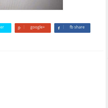
ter
google+
fb share