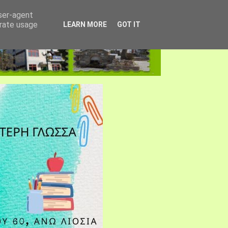
user-agent
erate usage
LEARN MORE
GOT IT