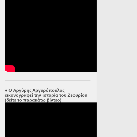
●
O Αργύρης Αργυρόπουλος
εικονογραφεί την ιστορία του Ζεφυρίου
(δείτε το παρακάτω βίντεο)