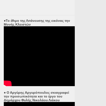
●Το έθιμο της Λιτάνευσης της εικόνας την
Μονής Κλειστών
● Ο Αργύρης Αργυρόπουλος σκιαγραφεί
την προσωπικότητα και το έργο του
Δημάρχου Φυλής Νικολάου Λιάκου