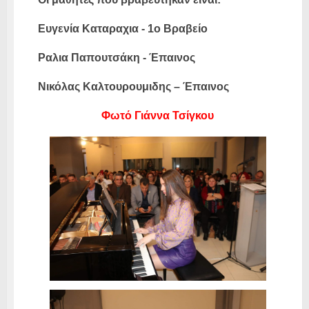
Ευγενία Καταραχια - 1ο Βραβείο
Ραλια Παπουτσάκη - Έπαινος
Νικόλας Καλτουρουμιδης – Έπαινος
Φωτό Γιάννα Τσίγκου