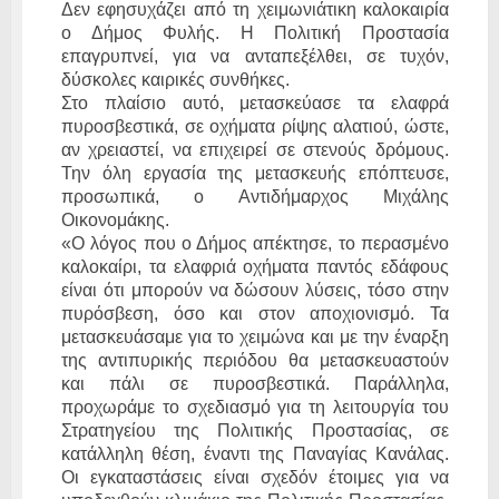
Δεν εφησυχάζει από τη χειμωνιάτικη καλοκαιρία
ο Δήμος Φυλής. Η Πολιτική Προστασία
επαγρυπνεί, για να ανταπεξέλθει, σε τυχόν,
δύσκολες καιρικές συνθήκες.
Στο πλαίσιο αυτό, μετασκεύασε τα ελαφρά
πυροσβεστικά, σε οχήματα ρίψης αλατιού, ώστε,
αν χρειαστεί, να επιχειρεί σε στενούς δρόμους.
Την όλη εργασία της μετασκευής επόπτευσε,
προσωπικά, ο Αντιδήμαρχος Μιχάλης
Οικονομάκης.
«Ο λόγος που ο Δήμος απέκτησε, το περασμένο
καλοκαίρι, τα ελαφριά οχήματα παντός εδάφους
είναι ότι μπορούν να δώσουν λύσεις, τόσο στην
πυρόσβεση, όσο και στον αποχιονισμό. Τα
μετασκευάσαμε για το χειμώνα και με την έναρξη
της αντιπυρικής περιόδου θα μετασκευαστούν
και πάλι σε πυροσβεστικά. Παράλληλα,
προχωράμε το σχεδιασμό για τη λειτουργία του
Στρατηγείου της Πολιτικής Προστασίας, σε
κατάλληλη θέση, έναντι της Παναγίας Κανάλας.
Οι εγκαταστάσεις είναι σχεδόν έτοιμες για να