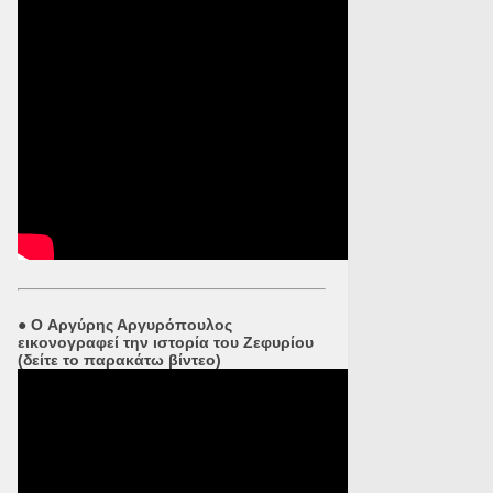
●
O Αργύρης Αργυρόπουλος
εικονογραφεί την ιστορία του Ζεφυρίου
(δείτε το παρακάτω βίντεο)