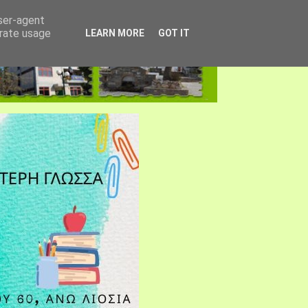
user-agent
erate usage
LEARN MORE
GOT IT