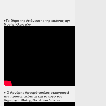
●Το έθιμο της Λιτάνευσης της εικόνας την
Μονής Κλειστών
● Ο Αργύρης Αργυρόπουλος σκιαγραφεί
την προσωπικότητα και το έργο του
Δημάρχου Φυλής Νικολάου Λιάκου