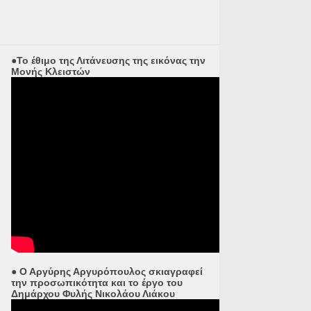
●Το έθιμο της Λιτάνευσης της εικόνας την
Μονής Κλειστών
● Ο Αργύρης Αργυρόπουλος σκιαγραφεί
την προσωπικότητα και το έργο του
Δημάρχου Φυλής Νικολάου Λιάκου