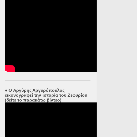
●
O Αργύρης Αργυρόπουλος
εικονογραφεί την ιστορία του Ζεφυρίου
(δείτε το παρακάτω βίντεο)