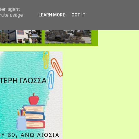
user-agent
erate usage
LEARN MORE
GOT IT