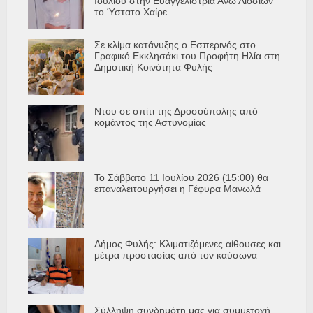
Ιουλίου στην Ευαγγελίστρια Άνω Λιοσίων
το Ύστατο Χαίρε
Σε κλίμα κατάνυξης ο Εσπερινός στο
Γραφικό Εκκλησάκι του Προφήτη Ηλία στη
Δημοτική Κοινότητα Φυλής
Ντου σε σπίτι της Δροσούπολης από
κομάντος της Αστυνομίας
Το Σάββατο 11 Ιουλίου 2026 (15:00) θα
επαναλειτουργήσει η Γέφυρα Μανωλά
Δήμος Φυλής: Κλιματιζόμενες αίθουσες και
μέτρα προστασίας από τον καύσωνα
Σύλληψη συνδημότη μας για συμμετοχή