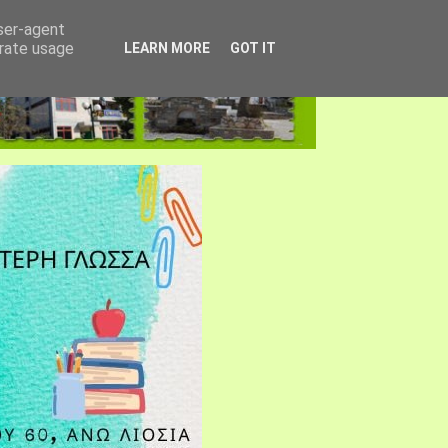
user-agent
erate usage
LEARN MORE
GOT IT