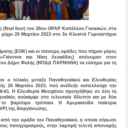
 (final four) του 26ου OPAP Κυπέλλου Γυναικών, στο
μέχρι 26 Μαρτίου 2023 στο 3ο Κλειστό Γυμναστήριο
ισης (ΕΟΚ) και οι τέσσερις ομάδες που πήραν μέρος
ου-Γιάννινα και Νίκη Λευκάδας) απένειμαν στον
ό του Δήμο Φυλής (ΝΠΔΔ ΠΑΡΝΗΘΑ) τα εύσημα για τη
ταν ο τελικός μεταξύ Παναθηναϊκού και Ελευθερίας
ής 26 Μαρτίου 2023, πού ανέδειξε κυπελλούχο την
66-61. Η Ελευθερία Μοσχάτου προηγήθηκε σε όλη τη
ναϊκός ανέκαμψε στο τελευταίο δίλεπτο και με δύο
το βαρύτιμο τρόπαιο. Η Αμερικανίδα παίκτρια
VP) της διοργάνωσης.
ε από την ομάδα του Παναθηναϊκού, η οποία σήκωσε
λλους πανηγυρισμούς, στην λαμπρή τελετή απονομής