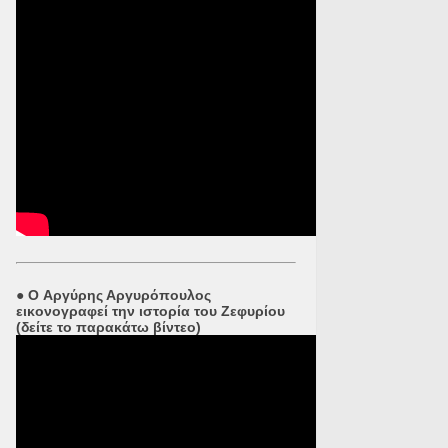
●
O Αργύρης Αργυρόπουλος
εικονογραφεί την ιστορία του Ζεφυρίου
(δείτε το παρακάτω βίντεο)