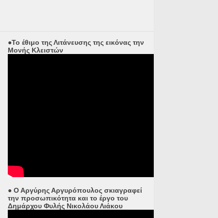
●Το έθιμο της Λιτάνευσης της εικόνας την
Μονής Κλειστών
● Ο Αργύρης Αργυρόπουλος σκιαγραφεί
την προσωπικότητα και το έργο του
Δημάρχου Φυλής Νικολάου Λιάκου