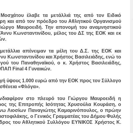
 Μοσχάτου έλαβε τα μετάλλιά της από τον Ειδικό
ρη και από τον πρόεδρο του Αθλητικού Οργανισμού
ώργο Μαυροειδή. Την απονομή του αναμνηστικού
 Άννυ Κωνσταντινίδου, μέλος του ΔΣ της ΕΟΚ και εκ
ών.
ετάλλια απένειμαν τα μέλη του Δ.Σ. της ΕΟΚ και
νυ Κωνσταντινίδου και Χρήστος Βασιλειάδης, ενώ το
γού του Παναθηναϊκού, ο κ. Χρήστος Βασιλειάδης,
ΠΑΠ Final 4 Γυναικών.
αγή ύψους 1.000 ευρώ από την ΕΟΚ προς τον Σύλλογο
σθένεια «Φλόγα».
διαφέρον στο πλευρό του Γιώργου Μαυροειδή η
ος της Επιτροπής Ισότητας Χρυσούλα Κουράση, ο
νω Λιοσίων Παναγιώτης Καμαρινόπουλος, ο πρώην
στοφιλάκης, ο Γενικός Γραμματέας του Δήμου Φυλής
δρος του Αθλητικού Συλλόγου ΕΥΝΙΚΟΣ Χρήστος Κ.