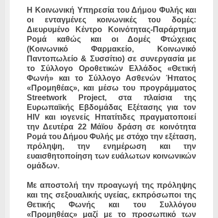
Η Κοινωνική Υπηρεσία του Δήμου Φυλής και
οι ενταγμένες κοινωνικές του δομές:
Διευρυμένο Κέντρο Κοινότητας-Παράρτημα
Ρομά καθώς και οι Δομές Φτώχειας
(Κοινωνικό Φαρμακείο, Κοινωνικό
Παντοπωλείο & Συσσίτιο) σε συνεργασία με
το Σύλλογο Οροθετικών Ελλάδος «Θετική
Φωνή» και το Σύλλογο Ασθενών Ήπατος
«Προμηθέας», και μέσω του προγράμματος
Streetwork Project, στα πλαίσια της
Ευρωπαϊκής Εβδομάδας Εξέτασης για τον
ΗIV και ιογενείς Ηπατίτιδες πραγματοποιεί
την Δευτέρα 22 Μάϊου δράση σε κοινότητα
Ρομά του Δήμου Φυλής με στόχο την εξέταση,
πρόληψη, την ενημέρωση και την
ευαισθητοποίηση των ευάλωτων κοινωνικών
ομάδων.
Με αποστολή την προαγωγή της πρόληψης
και της σεξουαλικής υγείας, εκπρόσωποι της
Θετικής Φωνής και του Συλλόγου
«Προμηθέας» μαζί με το προσωπικό των