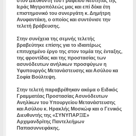
στον Διευθυντή του Γραφείου Νεότητας της
Ιεράς Μητροπόλεώς μας και επί δέκα έτη
επιστημονικό του συνεργάτη κ. Δημήτρη
Ανυφαντάκη, ο οποίος και συντόνισε την
τελετή βράβευσης.
Στην συνέχεια της σεμνής τελετής
βραβεύτηκε επίσης για το ιδιαιτέρως
επιτυχημένο έργο της στον τομέα της ένταξης,
της φροντίδας και της προστασίας των
ασυνόδευτων ανήλικων προσφύγων η
Υφυπουργός Μετανάστευσης και Ασύλου κα
Σοφία Βούλτεψη.
Στην τελετή παραβρέθηκαν ακόμα ο Ειδικός
Γραμματέας Προστασίας Ασυνόδευτων
Ανηλίκων του Υπουργείου Μετανάστευσης
και Ασύλου κ. Ηρακλής Μοσκώφ και ο Γενικός
Διευθυντής της «ΣΥΝΥΠΑΡΞΙΣ»
Αρχιμανδρίτης Παντελεήμων
Παπασυννεφάκης.