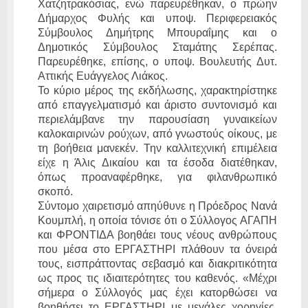
Χατζητρακόσιας, ενώ παρευρέθηκαν, ο πρώην
Δήμαρχος Φυλής και υποψ. Περιφερειακός
Σύμβουλος Δημήτρης Μπουραΐμης και ο
Δημοτικός Σύμβουλος Σταμάτης Σερέπας.
Παρευρέθηκε, επίσης, ο υποψ. Βουλευτής Δυτ.
Αττικής Ευάγγελος Λιάκος.
Το κύριο μέρος της εκδήλωσης, χαρακτηρίστηκε
από επαγγελματισμό και άριστο συντονισμό και
περιελάμβανε την παρουσίαση γυναικείων
καλοκαιρινών ρούχων, από γνωστούς οίκους, με
τη βοήθεια μανεκέν. Την καλλιτεχνική επιμέλεια
είχε η Άλις Δικαίου και τα έσοδα διατέθηκαν,
όπως προαναφέρθηκε, για φιλανθρωπικό
σκοπό.
Σύντομο χαιρετισμό απηύθυνε η Πρόεδρος Νανά
Κουμπλή, η οποία τόνισε ότι ο Σύλλογος ΑΓΑΠΗ
και ΦΡΟΝΤΙΔΑ βοηθάει τους νέους ανθρώπους
που μέσα στο ΕΡΓΑΣΤΗΡΙ πλάθουν τα όνειρά
τους, εισπράττοντας σεβασμό και διακριτικότητα
ως προς τις ιδιαιτερότητες του καθενός. «Μέχρι
σήμερα ο Σύλλογός μας έχει κατορθώσει να
βοηθήσει το ΕΡΓΑΣΤΗΡΙ με μεγάλες χορηγίες,