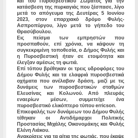
και του Πυροσβεστικού Σώματος για την
κατάσβεση της πυρκαγιάς που ξέσπασε, λίγο
μετά το απόγευμα της Δευτέρας 5 Ιουνίου
2023, στον επαρχιακό δρόμο Φυλής-
Ασπροπύργου, λίγο μετά το γήπεδο του
Θρασύβουλου.
Εις πείσμα των εμπρηστών που
προσπαθούν, επί χρόνια, να κάψουν τη
συγκεκριμένη τοποθεσία, ο Δήμος Φυλής και
η Πυροσβεστική ήταν σε ετοιμότητα και
έλεγξαν αμέσως τη φωτιά.
Επί τόπου βρέθηκαν οι τρεις υδροφόρες του
Δήμου Φυλής και τα ελαφριά πυροσβεστικά
οχήματα που ανέλαβαν δράση, μαζί με τις
δυνάμεις των πυροσβεστικών σταθμών
Ελευσίνας και Κολωνού. Από πλευράς
εναερίων μέσων, συμμετείχε ένα
πυροσβεστικό ελικόπτερο τύπου erricson.
Επικεφαλής των δυνάμεων του Δήμου Φυλής
τέθηκαν οι Αντιδήμαρχοι Πολιτικής
Προστασίας Μιχάλης Οικονομάκης και Φυλής
Ελένη Λιάκου.
Ανακρίσεις για τα αίτια της φωτιάς, που έκαψε