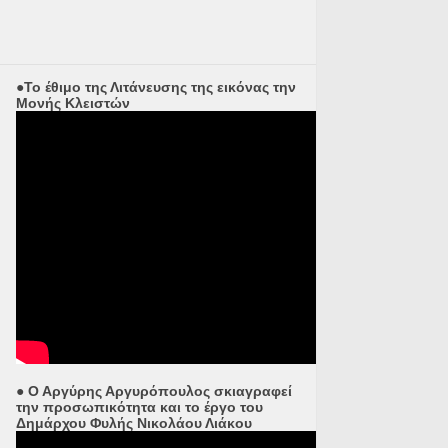
●Το έθιμο της Λιτάνευσης της εικόνας την
Μονής Κλειστών
● Ο Αργύρης Αργυρόπουλος σκιαγραφεί
την προσωπικότητα και το έργο του
Δημάρχου Φυλής Νικολάου Λιάκου