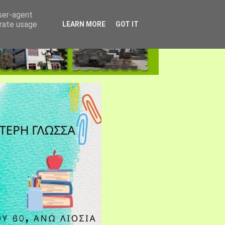
user-agent
erate usage
LEARN MORE
GOT IT