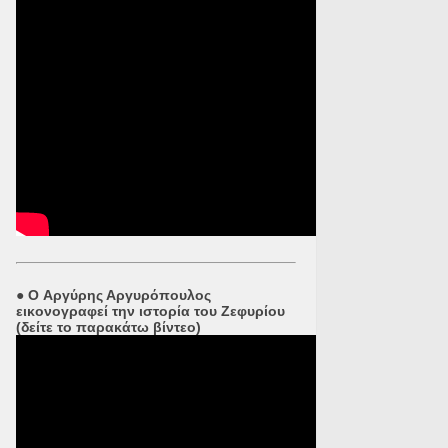
●
O Αργύρης Αργυρόπουλος
εικονογραφεί την ιστορία του Ζεφυρίου
(δείτε το παρακάτω βίντεο)